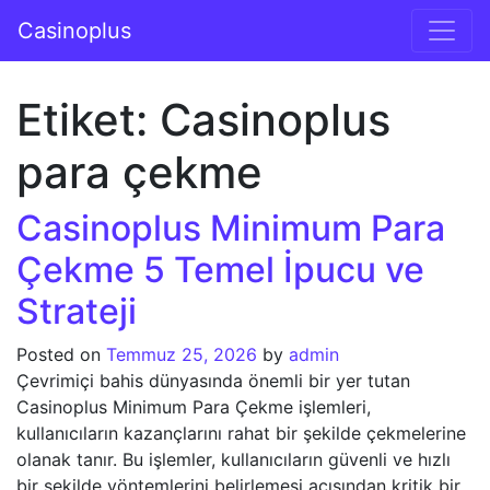
İçeriğe geç
Casinoplus
Ana gezinti
Etiket:
Casinoplus
para çekme
Casinoplus Minimum Para
Çekme 5 Temel İpucu ve
Strateji
Posted on
Temmuz 25, 2026
by
admin
Çevrimiçi bahis dünyasında önemli bir yer tutan
Casinoplus Minimum Para Çekme işlemleri,
kullanıcıların kazançlarını rahat bir şekilde çekmelerine
olanak tanır. Bu işlemler, kullanıcıların güvenli ve hızlı
bir şekilde yöntemlerini belirlemesi açısından kritik bir