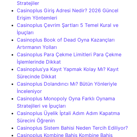
Stratejiler
Casinoplus Giriş Adresi Nedir? 2026 Güncel
Erişim Yöntemleri
Casinoplus Çevrim Şartları 5 Temel Kural ve
İpuçları
Casinoplus Book of Dead Oyna Kazançları
Artırmanın Yolları
Casinoplus Para Çekme Limitleri Para Çekme
İşlemlerinde Dikkat
Casinoplus’ya Kayıt Yapmak Kolay Mı? Kayıt
Sürecinde Dikkat
Casinoplus Dolandırıcı Mı? Bütün Yönleriyle
İnceleniyor
Casinoplus Monopoly Oyna Farklı Oynama
Stratejileri ve İpuçları
Casinoplus Üyelik İptali Adım Adım Kapatma
Sürecini Öğrenin
Casinoplus Sistem Bahisi Neden Tercih Ediliyor?
Casinoplus Kombine Bahis Kombine Bahis