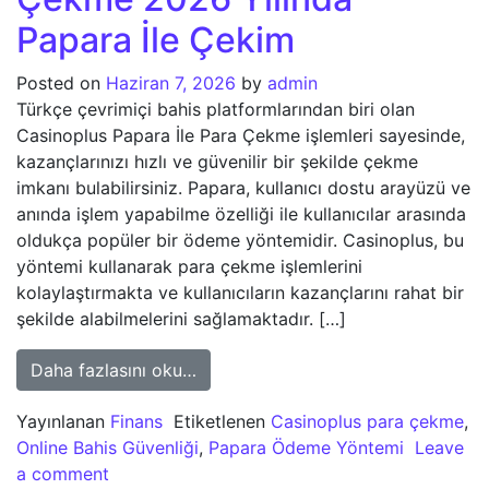
Papara İle Çekim
Posted on
Haziran 7, 2026
by
admin
Türkçe çevrimiçi bahis platformlarından biri olan
Casinoplus Papara İle Para Çekme işlemleri sayesinde,
kazançlarınızı hızlı ve güvenilir bir şekilde çekme
imkanı bulabilirsiniz. Papara, kullanıcı dostu arayüzü ve
anında işlem yapabilme özelliği ile kullanıcılar arasında
oldukça popüler bir ödeme yöntemidir. Casinoplus, bu
yöntemi kullanarak para çekme işlemlerini
kolaylaştırmakta ve kullanıcıların kazançlarını rahat bir
şekilde alabilmelerini sağlamaktadır. […]
from Casinoplus Papara İle Para Ç
Daha fazlasını oku…
Yayınlanan
Finans
Etiketlenen
Casinoplus para çekme
,
Online Bahis Güvenliği
,
Papara Ödeme Yöntemi
Leave
on Casinoplus Papara İle Para Çekme 2026 Yı
a comment