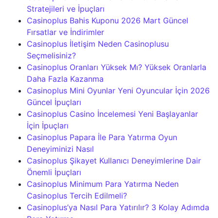
Stratejileri ve İpuçları
Casinoplus Bahis Kuponu 2026 Mart Güncel
Fırsatlar ve İndirimler
Casinoplus İletişim Neden Casinoplusu
Seçmelisiniz?
Casinoplus Oranları Yüksek Mı? Yüksek Oranlarla
Daha Fazla Kazanma
Casinoplus Mini Oyunlar Yeni Oyuncular İçin 2026
Güncel İpuçları
Casinoplus Casino İncelemesi Yeni Başlayanlar
İçin İpuçları
Casinoplus Papara İle Para Yatırma Oyun
Deneyiminizi Nasıl
Casinoplus Şikayet Kullanıcı Deneyimlerine Dair
Önemli İpuçları
Casinoplus Minimum Para Yatırma Neden
Casinoplus Tercih Edilmeli?
Casinoplus’ya Nasıl Para Yatırılır? 3 Kolay Adımda