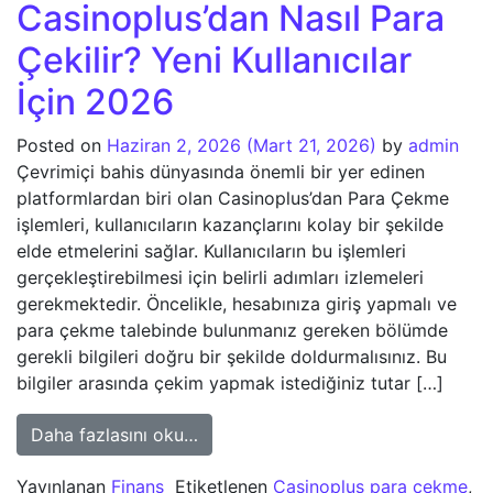
Casinoplus’dan Nasıl Para
Çekilir? Yeni Kullanıcılar
İçin 2026
Posted on
Haziran 2, 2026
(Mart 21, 2026)
by
admin
Çevrimiçi bahis dünyasında önemli bir yer edinen
platformlardan biri olan Casinoplus’dan Para Çekme
işlemleri, kullanıcıların kazançlarını kolay bir şekilde
elde etmelerini sağlar. Kullanıcıların bu işlemleri
gerçekleştirebilmesi için belirli adımları izlemeleri
gerekmektedir. Öncelikle, hesabınıza giriş yapmalı ve
para çekme talebinde bulunmanız gereken bölümde
gerekli bilgileri doğru bir şekilde doldurmalısınız. Bu
bilgiler arasında çekim yapmak istediğiniz tutar […]
from Casinoplus’dan Nasıl Para Çekil
Daha fazlasını oku…
Yayınlanan
Finans
Etiketlenen
Casinoplus para çekme
,