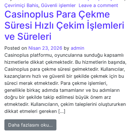
on Cas
Çevrimiçi Bahis
,
Güvenli işlemler
Leave a comment
Casinoplus Para Çekme
Süresi Hızlı Çekim İşlemleri
ve Süreleri
Posted on
Nisan 23, 2026
by
admin
Casinoplus platformu, oyuncularına sunduğu kapsamlı
hizmetlerle dikkat çekmektedir. Bu hizmetlerin başında,
Casinoplus para çekme süresi gelmektedir. Kullanıcılar,
kazançlarını hızlı ve güvenli bir şekilde çekmek için bu
süreci merak etmektedir. Para çekme işlemleri,
genellikle birkaç adımda tamamlanır ve bu adımların
doğru bir şekilde takip edilmesi büyük önem arz
etmektedir. Kullanıcıların, çekim taleplerini oluştururken
dikkat etmeleri gereken […]
from Casinoplus Para Çekme Süresi 
Daha fazlasını oku…