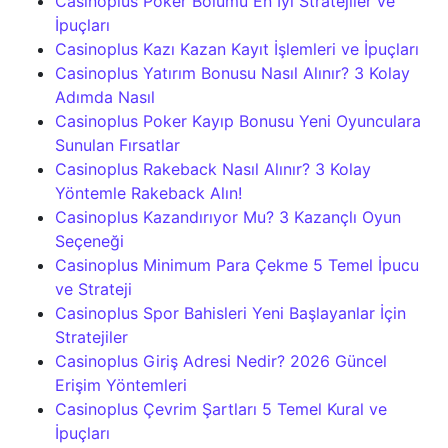
Casinoplus Poker Bölümü En İyi Stratejiler ve
İpuçları
Casinoplus Kazı Kazan Kayıt İşlemleri ve İpuçları
Casinoplus Yatırım Bonusu Nasıl Alınır? 3 Kolay
Adımda Nasıl
Casinoplus Poker Kayıp Bonusu Yeni Oyunculara
Sunulan Fırsatlar
Casinoplus Rakeback Nasıl Alınır? 3 Kolay
Yöntemle Rakeback Alın!
Casinoplus Kazandırıyor Mu? 3 Kazançlı Oyun
Seçeneği
Casinoplus Minimum Para Çekme 5 Temel İpucu
ve Strateji
Casinoplus Spor Bahisleri Yeni Başlayanlar İçin
Stratejiler
Casinoplus Giriş Adresi Nedir? 2026 Güncel
Erişim Yöntemleri
Casinoplus Çevrim Şartları 5 Temel Kural ve
İpuçları