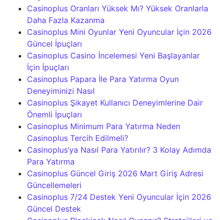
Casinoplus Oranları Yüksek Mı? Yüksek Oranlarla
Daha Fazla Kazanma
Casinoplus Mini Oyunlar Yeni Oyuncular İçin 2026
Güncel İpuçları
Casinoplus Casino İncelemesi Yeni Başlayanlar
İçin İpuçları
Casinoplus Papara İle Para Yatırma Oyun
Deneyiminizi Nasıl
Casinoplus Şikayet Kullanıcı Deneyimlerine Dair
Önemli İpuçları
Casinoplus Minimum Para Yatırma Neden
Casinoplus Tercih Edilmeli?
Casinoplus’ya Nasıl Para Yatırılır? 3 Kolay Adımda
Para Yatırma
Casinoplus Güncel Giriş 2026 Mart Giriş Adresi
Güncellemeleri
Casinoplus 7/24 Destek Yeni Oyuncular İçin 2026
Güncel Destek