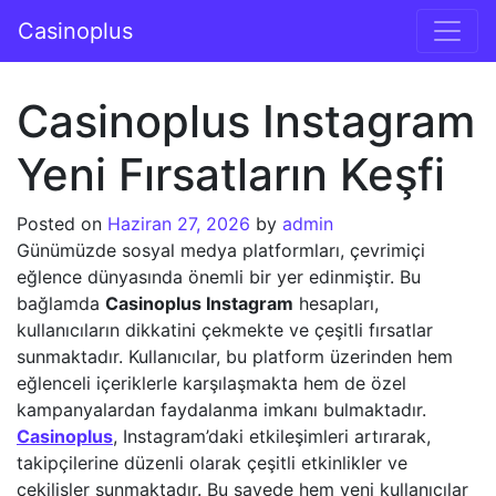
İçeriğe geç
Casinoplus
Ana gezinti
Casinoplus Instagram
Yeni Fırsatların Keşfi
Posted on
Haziran 27, 2026
by
admin
Günümüzde sosyal medya platformları, çevrimiçi
eğlence dünyasında önemli bir yer edinmiştir. Bu
bağlamda
Casinoplus Instagram
hesapları,
kullanıcıların dikkatini çekmekte ve çeşitli fırsatlar
sunmaktadır. Kullanıcılar, bu platform üzerinden hem
eğlenceli içeriklerle karşılaşmakta hem de özel
kampanyalardan faydalanma imkanı bulmaktadır.
Casinoplus
, Instagram’daki etkileşimleri artırarak,
takipçilerine düzenli olarak çeşitli etkinlikler ve
çekilişler sunmaktadır. Bu sayede hem yeni kullanıcılar