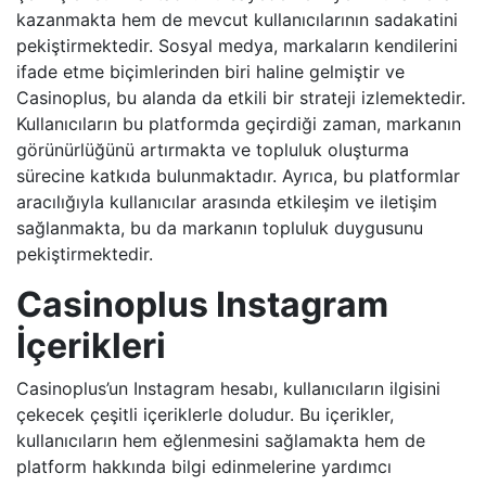
kazanmakta hem de mevcut kullanıcılarının sadakatini
pekiştirmektedir. Sosyal medya, markaların kendilerini
ifade etme biçimlerinden biri haline gelmiştir ve
Casinoplus, bu alanda da etkili bir strateji izlemektedir.
Kullanıcıların bu platformda geçirdiği zaman, markanın
görünürlüğünü artırmakta ve topluluk oluşturma
sürecine katkıda bulunmaktadır. Ayrıca, bu platformlar
aracılığıyla kullanıcılar arasında etkileşim ve iletişim
sağlanmakta, bu da markanın topluluk duygusunu
pekiştirmektedir.
Casinoplus Instagram
İçerikleri
Casinoplus’un Instagram hesabı, kullanıcıların ilgisini
çekecek çeşitli içeriklerle doludur. Bu içerikler,
kullanıcıların hem eğlenmesini sağlamakta hem de
platform hakkında bilgi edinmelerine yardımcı