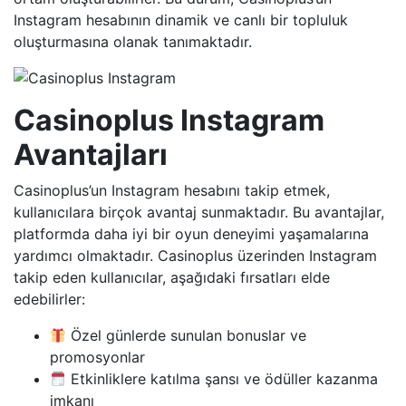
Instagram hesabının dinamik ve canlı bir topluluk
oluşturmasına olanak tanımaktadır.
Casinoplus Instagram
Avantajları
Casinoplus’un Instagram hesabını takip etmek,
kullanıcılara birçok avantaj sunmaktadır. Bu avantajlar,
platformda daha iyi bir oyun deneyimi yaşamalarına
yardımcı olmaktadır. Casinoplus üzerinden Instagram
takip eden kullanıcılar, aşağıdaki fırsatları elde
edebilirler:
Özel günlerde sunulan bonuslar ve
promosyonlar
Etkinliklere katılma şansı ve ödüller kazanma
imkanı