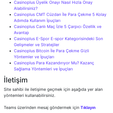
Casinoplus Üyelik Onayı Nasıl Hızla Onay
Alabilirsiniz?
Casinoplus CMT Cüzdan İle Para Çekme 5 Kolay
Adımda Kullanım İpuçları
Casinoplus Canlı Maç İzle 5 Çarpıcı Özellik ve
Avantajı
Casinoplus E-Spor E-spor Kategorisindeki Son
Gelişmeler ve Stratejiler
Casinoplus Bitcoin İle Para Çekme Gizli
Yöntemler ve İpuçları
Casinoplus Para Kazandırıyor Mu? Kazanç
Sağlama Yöntemleri ve İpuçları
İletişim
Site sahibi ile iletişime geçmek için aşağıda yer alan
yöntemleri kullanabilirsiniz.
Teams üzerinden mesaj göndermek için
Tıklayın