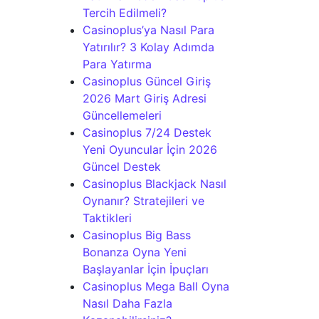
Tercih Edilmeli?
Casinoplus’ya Nasıl Para
Yatırılır? 3 Kolay Adımda
Para Yatırma
Casinoplus Güncel Giriş
2026 Mart Giriş Adresi
Güncellemeleri
Casinoplus 7/24 Destek
Yeni Oyuncular İçin 2026
Güncel Destek
Casinoplus Blackjack Nasıl
Oynanır? Stratejileri ve
Taktikleri
Casinoplus Big Bass
Bonanza Oyna Yeni
Başlayanlar İçin İpuçları
Casinoplus Mega Ball Oyna
Nasıl Daha Fazla