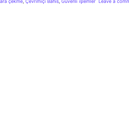
para çekme
,
Çevrimiçi Bahis
,
Güvenli işlemler
Leave a com