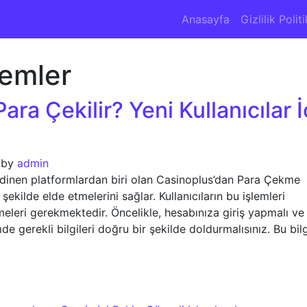
Anasayfa
Gizlilik Polit
lemler
ra Çekilir? Yeni Kullanıcılar İ
)
by
admin
edinen platformlardan biri olan Casinoplus’dan Para Çekme
r şekilde elde etmelerini sağlar. Kullanıcıların bu işlemleri
lemeleri gerekmektedir. Öncelikle, hesabınıza giriş yapmalı ve
gerekli bilgileri doğru bir şekilde doldurmalısınız. Bu bilg
]
sıl Para Çekilir? Yeni Kullanıcılar İçin 2026