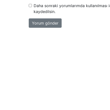
Daha sonraki yorumlarımda kullanılması i
kaydedilsin.