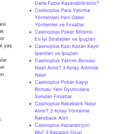
Daha Fazla Kazanabilirsiniz?
Casinoplus Para Yatırma
Yöntemleri Yeni Gelen
esi
Yöntemler ve Fırsatlar
ak
Casinoplus Poker Bölümü
bir
En İyi Stratejiler ve İpuçları
al yaş
Casinoplus Kazı Kazan Kayıt
İşlemleri ve İpuçları
lar
Casinoplus Yatırım Bonusu
ğer
Nasıl Alınır? 3 Kolay Adımda
ın
Nasıl
Casinoplus Poker Kayıp
Bonusu Yeni Oyunculara
Sunulan Fırsatlar
Casinoplus Rakeback Nasıl
Alınır? 3 Kolay Yöntemle
Rakeback Alın!
k
Casinoplus Kazandırıyor
Mu? 3 Kazançlı Oyun