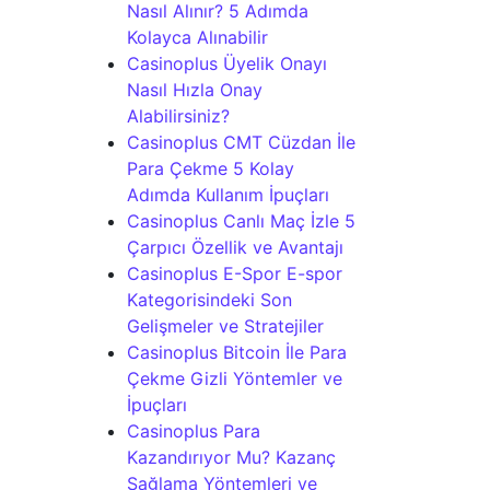
Nasıl Alınır? 5 Adımda
Kolayca Alınabilir
Casinoplus Üyelik Onayı
Nasıl Hızla Onay
Alabilirsiniz?
Casinoplus CMT Cüzdan İle
Para Çekme 5 Kolay
Adımda Kullanım İpuçları
Casinoplus Canlı Maç İzle 5
Çarpıcı Özellik ve Avantajı
Casinoplus E-Spor E-spor
Kategorisindeki Son
Gelişmeler ve Stratejiler
Casinoplus Bitcoin İle Para
Çekme Gizli Yöntemler ve
İpuçları
Casinoplus Para
Kazandırıyor Mu? Kazanç
Sağlama Yöntemleri ve