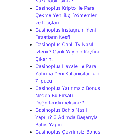
Kazanabilirsiniz?
Casinoplus Kripto İle Para
Çekme Yenilikçi Yöntemler
ve İpuçları
Casinoplus Instagram Yeni
Fırsatların Keşfi
Casinoplus Canlı Tv Nasıl
İzlenir? Canlı Yayının Keyfini
Çıkarın!
Casinoplus Havale İle Para
Yatırma Yeni Kullanıcılar İçin
7 İpucu
Casinoplus Yatırımsız Bonus
Neden Bu Fırsatı
Değerlendirmelisiniz?
Casinoplus Bahis Nasıl
Yapılır? 3 Adımda Başarıyla
Bahis Yapın
Casinoplus Çevrimsiz Bonus