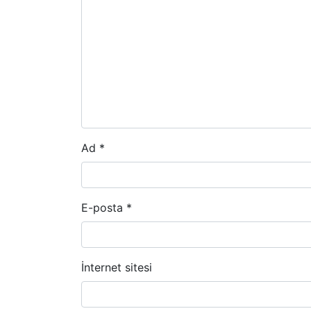
Ad
*
E-posta
*
İnternet sitesi