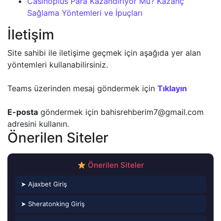
Casinoplus Para Kazandırıyor Mu? Kazanç
Sağlama Yöntemleri ve İpuçları
İletişim
Site sahibi ile iletişime geçmek için aşağıda yer alan
yöntemleri kullanabilirsiniz.
Teams üzerinden mesaj göndermek için
Tıklayın
E-posta
göndermek için
bahisrehberim7@gmail.com
adresini kullanın.
Önerilen Siteler
Önerilen Siteler
➤ Ajaxbet Giriş
➤ Sheratonking Giriş