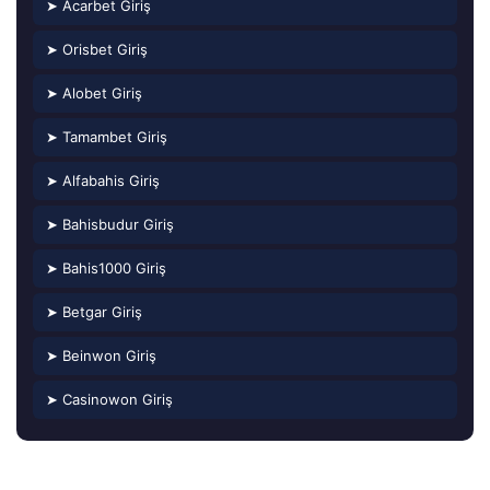
➤ Acarbet Giriş
➤ Orisbet Giriş
➤ Alobet Giriş
➤ Tamambet Giriş
➤ Alfabahis Giriş
➤ Bahisbudur Giriş
➤ Bahis1000 Giriş
➤ Betgar Giriş
➤ Beinwon Giriş
➤ Casinowon Giriş