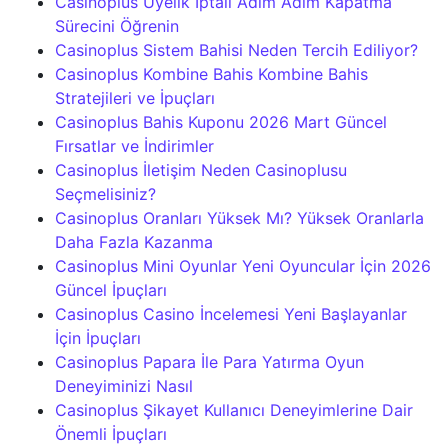
Casinoplus Üyelik İptali Adım Adım Kapatma
Sürecini Öğrenin
Casinoplus Sistem Bahisi Neden Tercih Ediliyor?
Casinoplus Kombine Bahis Kombine Bahis
Stratejileri ve İpuçları
Casinoplus Bahis Kuponu 2026 Mart Güncel
Fırsatlar ve İndirimler
Casinoplus İletişim Neden Casinoplusu
Seçmelisiniz?
Casinoplus Oranları Yüksek Mı? Yüksek Oranlarla
Daha Fazla Kazanma
Casinoplus Mini Oyunlar Yeni Oyuncular İçin 2026
Güncel İpuçları
Casinoplus Casino İncelemesi Yeni Başlayanlar
İçin İpuçları
Casinoplus Papara İle Para Yatırma Oyun
Deneyiminizi Nasıl
Casinoplus Şikayet Kullanıcı Deneyimlerine Dair
Önemli İpuçları