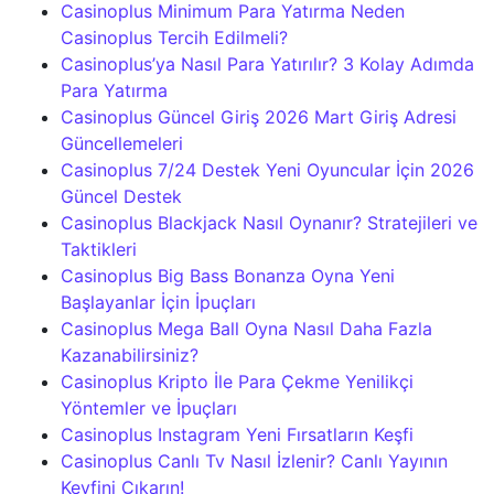
Casinoplus Minimum Para Yatırma Neden
Casinoplus Tercih Edilmeli?
Casinoplus’ya Nasıl Para Yatırılır? 3 Kolay Adımda
Para Yatırma
Casinoplus Güncel Giriş 2026 Mart Giriş Adresi
Güncellemeleri
Casinoplus 7/24 Destek Yeni Oyuncular İçin 2026
Güncel Destek
Casinoplus Blackjack Nasıl Oynanır? Stratejileri ve
Taktikleri
Casinoplus Big Bass Bonanza Oyna Yeni
Başlayanlar İçin İpuçları
Casinoplus Mega Ball Oyna Nasıl Daha Fazla
Kazanabilirsiniz?
Casinoplus Kripto İle Para Çekme Yenilikçi
Yöntemler ve İpuçları
Casinoplus Instagram Yeni Fırsatların Keşfi
Casinoplus Canlı Tv Nasıl İzlenir? Canlı Yayının
Keyfini Çıkarın!