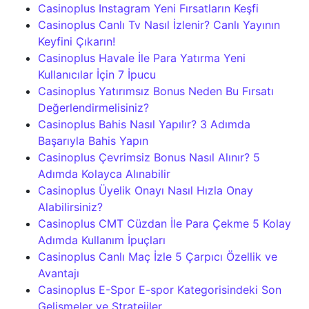
Casinoplus Instagram Yeni Fırsatların Keşfi
Casinoplus Canlı Tv Nasıl İzlenir? Canlı Yayının
Keyfini Çıkarın!
Casinoplus Havale İle Para Yatırma Yeni
Kullanıcılar İçin 7 İpucu
Casinoplus Yatırımsız Bonus Neden Bu Fırsatı
Değerlendirmelisiniz?
Casinoplus Bahis Nasıl Yapılır? 3 Adımda
Başarıyla Bahis Yapın
Casinoplus Çevrimsiz Bonus Nasıl Alınır? 5
Adımda Kolayca Alınabilir
Casinoplus Üyelik Onayı Nasıl Hızla Onay
Alabilirsiniz?
Casinoplus CMT Cüzdan İle Para Çekme 5 Kolay
Adımda Kullanım İpuçları
Casinoplus Canlı Maç İzle 5 Çarpıcı Özellik ve
Avantajı
Casinoplus E-Spor E-spor Kategorisindeki Son
Gelişmeler ve Stratejiler