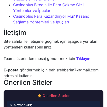
Casinoplus Bitcoin İle Para Çekme Gizli
Yöntemler ve İpuçları
Casinoplus Para Kazandırıyor Mu? Kazanç
Sağlama Yöntemleri ve İpuçları
İletişim
Site sahibi ile iletişime geçmek için aşağıda yer alan
yöntemleri kullanabilirsiniz.
Teams üzerinden mesaj göndermek için
Tıklayın
E-posta
göndermek için
bahisrehberim7@gmail.com
adresini kullanın.
Önerilen Siteler
Önerilen Siteler
➤ Ajaxbet Giriş