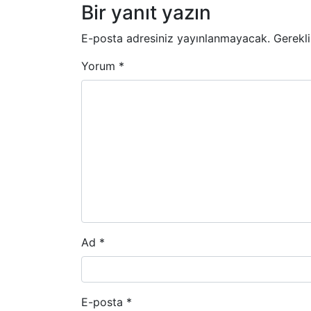
Bir yanıt yazın
E-posta adresiniz yayınlanmayacak.
Gerekli
Yorum
*
Ad
*
E-posta
*