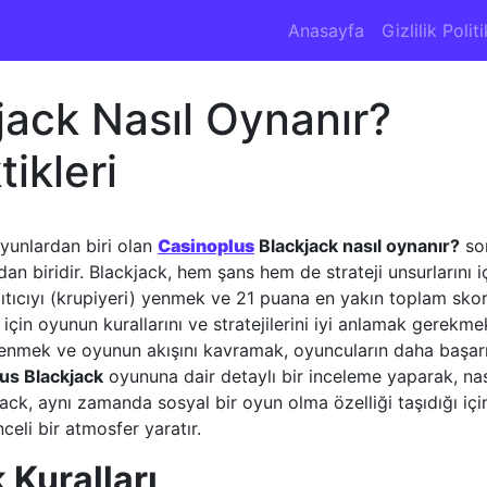
Anasayfa
Gizlilik Polit
jack Nasıl Oynanır?
tikleri
yunlardan biri olan
Casinoplus
Blackjack nasıl oynanır?
so
n biridir. Blackjack, hem şans hem de strateji unsurlarını i
ıtıcıyı (krupiyeri) yenmek ve 21 puana en yakın toplam sko
çin oyunun kurallarını ve stratejilerini iyi anlamak gerekmek
enmek ve oyunun akışını kavramak, oyuncuların daha başarı
us Blackjack
oyununa dair detaylı bir inceleme yaparak, nas
ack, aynı zamanda sosyal bir oyun olma özelliği taşıdığı içi
celi bir atmosfer yaratır.
 Kuralları