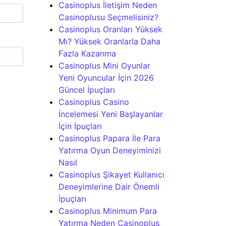
Casinoplus İletişim Neden
Casinoplusu Seçmelisiniz?
Casinoplus Oranları Yüksek
Mı? Yüksek Oranlarla Daha
Fazla Kazanma
Casinoplus Mini Oyunlar
Yeni Oyuncular İçin 2026
Güncel İpuçları
Casinoplus Casino
İncelemesi Yeni Başlayanlar
İçin İpuçları
Casinoplus Papara İle Para
Yatırma Oyun Deneyiminizi
Nasıl
Casinoplus Şikayet Kullanıcı
Deneyimlerine Dair Önemli
İpuçları
Casinoplus Minimum Para
Yatırma Neden Casinoplus