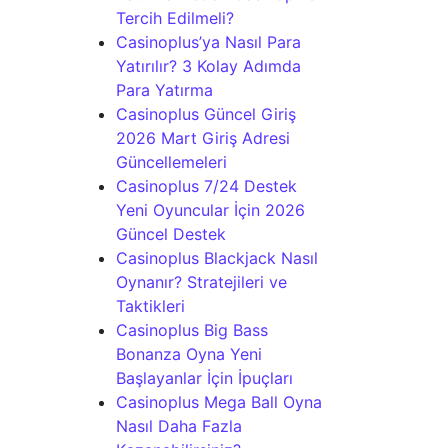
Tercih Edilmeli?
Casinoplus’ya Nasıl Para
Yatırılır? 3 Kolay Adımda
Para Yatırma
Casinoplus Güncel Giriş
2026 Mart Giriş Adresi
Güncellemeleri
Casinoplus 7/24 Destek
Yeni Oyuncular İçin 2026
Güncel Destek
Casinoplus Blackjack Nasıl
Oynanır? Stratejileri ve
Taktikleri
Casinoplus Big Bass
Bonanza Oyna Yeni
Başlayanlar İçin İpuçları
Casinoplus Mega Ball Oyna
Nasıl Daha Fazla