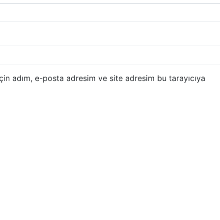
çin adım, e-posta adresim ve site adresim bu tarayıcıya