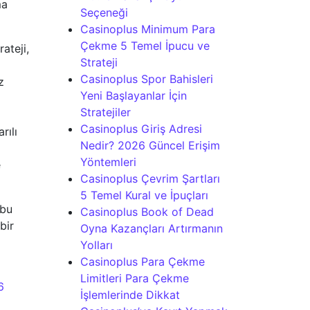
ma
Seçeneği
Casinoplus Minimum Para
Çekme 5 Temel İpucu ve
rateji,
Strateji
Casinoplus Spor Bahisleri
z
Yeni Başlayanlar İçin
Stratejiler
Casinoplus Giriş Adresi
rılı
Nedir? 2026 Güncel Erişim
Yöntemleri
e
Casinoplus Çevrim Şartları
5 Temel Kural ve İpuçları
 bu
Casinoplus Book of Dead
bir
Oyna Kazançları Artırmanın
Yolları
Casinoplus Para Çekme
Limitleri Para Çekme
6
İşlemlerinde Dikkat