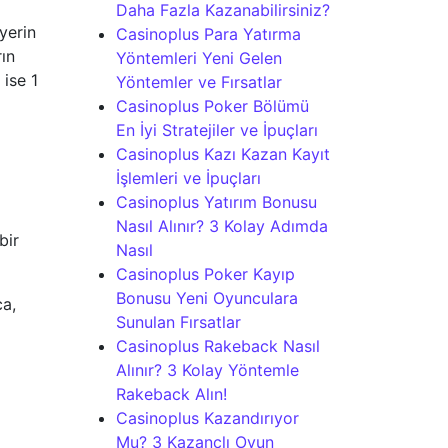
Daha Fazla Kazanabilirsiniz?
yerin
Casinoplus Para Yatırma
rın
Yöntemleri Yeni Gelen
 ise 1
Yöntemler ve Fırsatlar
Casinoplus Poker Bölümü
En İyi Stratejiler ve İpuçları
Casinoplus Kazı Kazan Kayıt
İşlemleri ve İpuçları
Casinoplus Yatırım Bonusu
Nasıl Alınır? 3 Kolay Adımda
bir
Nasıl
Casinoplus Poker Kayıp
Bonusu Yeni Oyunculara
ca,
Sunulan Fırsatlar
Casinoplus Rakeback Nasıl
Alınır? 3 Kolay Yöntemle
Rakeback Alın!
Casinoplus Kazandırıyor
Mu? 3 Kazançlı Oyun