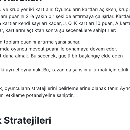
e krupiyer iki kart alır. Oyuncuların kartları açıkken, krupi
lam puanını 21’e yakın bir şekilde artırmaya çalışırlar. Kartla
 kartlar kendi sayıları kadar, J, Q, K kartları 10 puan, A kartı
r, kartlarını açtıktan sonra şu seçeneklere sahiptirler:
 toplam puanını artırma şansı sunar.
umda oyuncu mevcut puanı ile oynamaya devam eder.
art daha almak. Bu seçenek, güçlü bir başlangıç elde eden
iki ayrı el oynamak. Bu, kazanma şansını artırmak için etkili 
 oyuncuların stratejilerini belirlemelerine olanak tanır. Ayrı
ını etkileme potansiyeline sahiptir.
Stratejileri