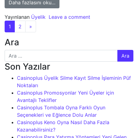
from Casinoplus Hesap İptali
Daha fazlasını oku…
on Casinoplus Hesap 
Yayınlanan
Üyelik
Leave a comment
Yazı dolaşımı
1
2
»
Ara
Arama:
Son Yazılar
Casinoplus Üyelik Silme Kayıt Silme İşleminin Püf
Noktaları
Casinoplus Promosyonlar Yeni Üyeler için
Avantajlı Teklifler
Casinoplus Tombala Oyna Farklı Oyun
Seçenekleri ve Eğlence Dolu Anlar
Casinoplus Keno Oyna Nasıl Daha Fazla
Kazanabilirsiniz?
Casinoplus Para Yatırma Yöntemleri Yeni Gelen