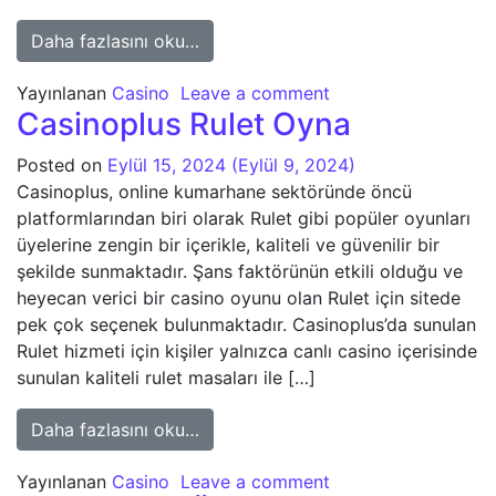
from Casinoplus Slot Oyunları
Daha fazlasını oku…
on Casinoplus Slot 
Yayınlanan
Casino
Leave a comment
Casinoplus Rulet Oyna
Posted on
Eylül 15, 2024
(Eylül 9, 2024)
Casinoplus, online kumarhane sektöründe öncü
platformlarından biri olarak Rulet gibi popüler oyunları
üyelerine zengin bir içerikle, kaliteli ve güvenilir bir
şekilde sunmaktadır. Şans faktörünün etkili olduğu ve
heyecan verici bir casino oyunu olan Rulet için sitede
pek çok seçenek bulunmaktadır. Casinoplus’da sunulan
Rulet hizmeti için kişiler yalnızca canlı casino içerisinde
sunulan kaliteli rulet masaları ile […]
from Casinoplus Rulet Oyna
Daha fazlasını oku…
on Casinoplus Rule
Yayınlanan
Casino
Leave a comment