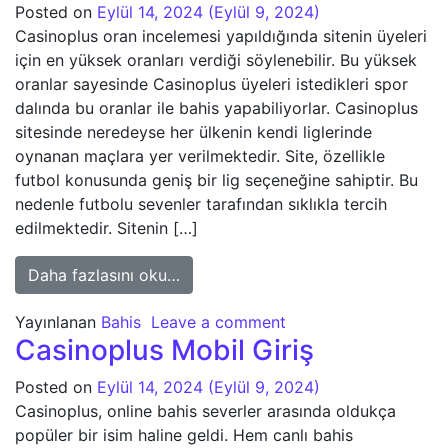
Posted on
Eylül 14, 2024
(Eylül 9, 2024)
Casinoplus oran incelemesi yapıldığında sitenin üyeleri
için en yüksek oranları verdiği söylenebilir. Bu yüksek
oranlar sayesinde Casinoplus üyeleri istedikleri spor
dalında bu oranlar ile bahis yapabiliyorlar. Casinoplus
sitesinde neredeyse her ülkenin kendi liglerinde
oynanan maçlara yer verilmektedir. Site, özellikle
futbol konusunda geniş bir lig seçeneğine sahiptir. Bu
nedenle futbolu sevenler tarafından sıklıkla tercih
edilmektedir. Sitenin […]
from Casinoplus Oran İncelemesi
Daha fazlasını oku…
on Casinoplus Oran İ
Yayınlanan
Bahis
Leave a comment
Casinoplus Mobil Giriş
Posted on
Eylül 14, 2024
(Eylül 9, 2024)
Casinoplus, online bahis severler arasında oldukça
popüler bir isim haline geldi. Hem canlı bahis