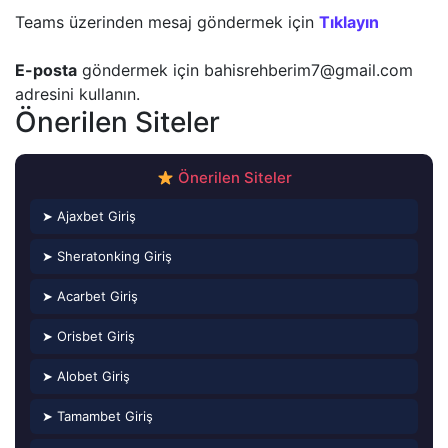
Teams üzerinden mesaj göndermek için
Tıklayın
E-posta
göndermek için
bahisrehberim7@gmail.com
adresini kullanın.
Önerilen Siteler
Önerilen Siteler
➤ Ajaxbet Giriş
➤ Sheratonking Giriş
➤ Acarbet Giriş
➤ Orisbet Giriş
➤ Alobet Giriş
➤ Tamambet Giriş