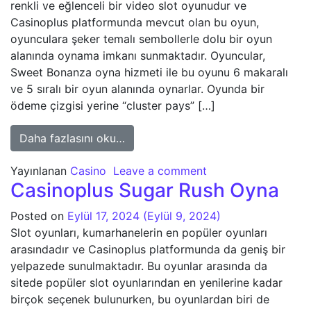
renkli ve eğlenceli bir video slot oyunudur ve
Casinoplus platformunda mevcut olan bu oyun,
oyunculara şeker temalı sembollerle dolu bir oyun
alanında oynama imkanı sunmaktadır. Oyuncular,
Sweet Bonanza oyna hizmeti ile bu oyunu 6 makaralı
ve 5 sıralı bir oyun alanında oynarlar. Oyunda bir
ödeme çizgisi yerine “cluster pays” […]
from Casinoplus Sweet Bonanza O
Daha fazlasını oku…
on Casinoplus Swe
Yayınlanan
Casino
Leave a comment
Casinoplus Sugar Rush Oyna
Posted on
Eylül 17, 2024
(Eylül 9, 2024)
Slot oyunları, kumarhanelerin en popüler oyunları
arasındadır ve Casinoplus platformunda da geniş bir
yelpazede sunulmaktadır. Bu oyunlar arasında da
sitede popüler slot oyunlarından en yenilerine kadar
birçok seçenek bulunurken, bu oyunlardan biri de