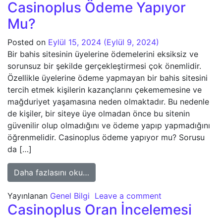
Casinoplus Ödeme Yapıyor
Mu?
Posted on
Eylül 15, 2024
(Eylül 9, 2024)
Bir bahis sitesinin üyelerine ödemelerini eksiksiz ve
sorunsuz bir şekilde gerçekleştirmesi çok önemlidir.
Özellikle üyelerine ödeme yapmayan bir bahis sitesini
tercih etmek kişilerin kazançlarını çekememesine ve
mağduriyet yaşamasına neden olmaktadır. Bu nedenle
de kişiler, bir siteye üye olmadan önce bu sitenin
güvenilir olup olmadığını ve ödeme yapıp yapmadığını
öğrenmelidir. Casinoplus ödeme yapıyor mu? Sorusu
da […]
from Casinoplus Ödeme Yapıyor M
Daha fazlasını oku…
on Casinoplus 
Yayınlanan
Genel Bilgi
Leave a comment
Casinoplus Oran İncelemesi