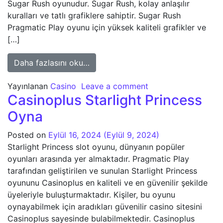
Sugar Rush oyunudur. Sugar Rush, kolay anlaşılır
kuralları ve tatlı grafiklere sahiptir. Sugar Rush
Pragmatic Play oyunu için yüksek kaliteli grafikler ve
[…]
from Casinoplus Sugar Rush Oyna
Daha fazlasını oku…
on Casinoplus Suga
Yayınlanan
Casino
Leave a comment
Casinoplus Starlight Princess
Oyna
Posted on
Eylül 16, 2024
(Eylül 9, 2024)
Starlight Princess slot oyunu, dünyanın popüler
oyunları arasında yer almaktadır. Pragmatic Play
tarafından geliştirilen ve sunulan Starlight Princess
oyununu Casinoplus en kaliteli ve en güvenilir şekilde
üyeleriyle buluşturmaktadır. Kişiler, bu oyunu
oynayabilmek için aradıkları güvenilir casino sitesini
Casinoplus sayesinde bulabilmektedir. Casinoplus