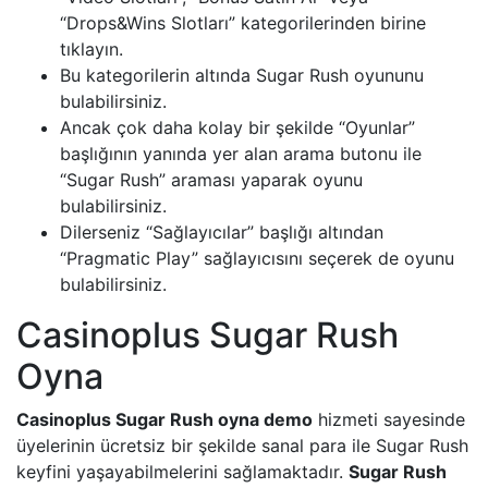
“Drops&Wins Slotları” kategorilerinden birine
tıklayın.
Bu kategorilerin altında Sugar Rush oyununu
bulabilirsiniz.
Ancak çok daha kolay bir şekilde “Oyunlar”
başlığının yanında yer alan arama butonu ile
“Sugar Rush” araması yaparak oyunu
bulabilirsiniz.
Dilerseniz “Sağlayıcılar” başlığı altından
“Pragmatic Play” sağlayıcısını seçerek de oyunu
bulabilirsiniz.
Casinoplus Sugar Rush
Oyna
Casinoplus Sugar Rush oyna demo
hizmeti sayesinde
üyelerinin ücretsiz bir şekilde sanal para ile Sugar Rush
keyfini yaşayabilmelerini sağlamaktadır.
Sugar Rush