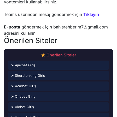
yöntemleri kullanabilirsiniz.
Teams üzerinden mesaj göndermek için
Tıklayın
E-posta
göndermek için
bahisrehberim7@gmail.com
adresini kullanın.
Önerilen Siteler
Önerilen Siteler
➤ Ajaxbet Giriş
➤ Sheratonking Giriş
➤ Acarbet Giriş
➤ Orisbet Giriş
➤ Alobet Giriş