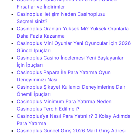
Fırsatlar ve İndirimler
Casinoplus İletişim Neden Casinoplusu
Seçmelisiniz?
Casinoplus Oranları Yüksek Mı? Yüksek Oranlarla
Daha Fazla Kazanma
Casinoplus Mini Oyunlar Yeni Oyuncular İçin 2026
Güncel İpuçları
Casinoplus Casino İncelemesi Yeni Başlayanlar
İçin İpuçları
Casinoplus Papara İle Para Yatırma Oyun
Deneyiminizi Nasıl
Casinoplus Şikayet Kullanıcı Deneyimlerine Dair
Önemli İpuçları
Casinoplus Minimum Para Yatırma Neden
Casinoplus Tercih Edilmeli?
Casinoplus’ya Nasıl Para Yatırılır? 3 Kolay Adımda
Para Yatırma
Casinoplus Güncel Giriş 2026 Mart Giriş Adresi