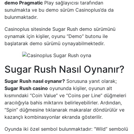
demo Pragmatic
Play sağlayıcısı tarafından
sunulmakta ve bu demo sürüm Casinoplus’da da
bulunmaktadır.
Casinoplus sitesinde Sugar Rush demo sürümünü
oynamak için kişiler, oyunu “Demo” butonu ile
başlatarak demo sürümü oynayabilmektedir.
Sugar Rush Nasıl Oynanır?
Sugar Rush nasıl oynanır?
Sorusuna yanıt olarak;
Sugar Rush casino
oyununda kişiler, oyunun alt
kısmındaki “Coin Value” ve “Coins per Line” düğmeleri
aracılığıyla bahis miktarını belirleyebilirler. Ardından,
“Spin” düğmesine tıklanarak makaralar döndürülür ve
kazançlı kombinasyonlar ekranda gösterilir.
Oyunda iki özel sembol bulunmaktadır: “Wild” sembolü