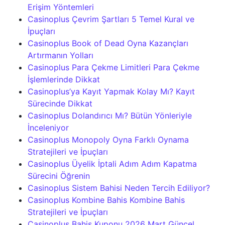
Erişim Yöntemleri
Casinoplus Çevrim Şartları 5 Temel Kural ve
İpuçları
Casinoplus Book of Dead Oyna Kazançları
Artırmanın Yolları
Casinoplus Para Çekme Limitleri Para Çekme
İşlemlerinde Dikkat
Casinoplus’ya Kayıt Yapmak Kolay Mı? Kayıt
Sürecinde Dikkat
Casinoplus Dolandırıcı Mı? Bütün Yönleriyle
İnceleniyor
Casinoplus Monopoly Oyna Farklı Oynama
Stratejileri ve İpuçları
Casinoplus Üyelik İptali Adım Adım Kapatma
Sürecini Öğrenin
Casinoplus Sistem Bahisi Neden Tercih Ediliyor?
Casinoplus Kombine Bahis Kombine Bahis
Stratejileri ve İpuçları
Casinoplus Bahis Kuponu 2026 Mart Güncel