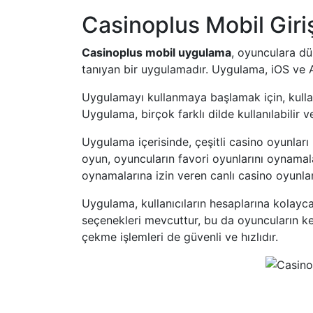
Casinoplus Mobil Giri
Casinoplus mobil uygulama
, oyunculara d
tanıyan bir uygulamadır. Uygulama, iOS ve And
Uygulamayı kullanmaya başlamak için, kullan
Uygulama, birçok farklı dilde kullanılabilir ve
Uygulama içerisinde, çeşitli casino oyunları
oyun, oyuncuların favori oyunlarını oynamala
oynamalarına izin veren canlı casino oyunla
Uygulama, kullanıcıların hesaplarına kolayc
seçenekleri mevcuttur, bu da oyuncuların ken
çekme işlemleri de güvenli ve hızlıdır.