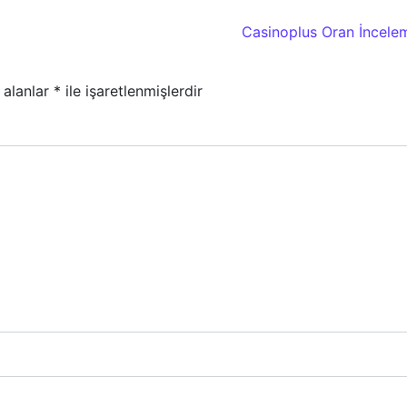
Casinoplus Oran İncele
 alanlar
*
ile işaretlenmişlerdir