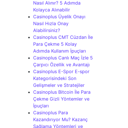
Nasıl Alınır? 5 Adımda
Kolayca Alınabilir
Casinoplus Üyelik Onayı
Nasıl Hızla Onay
Alabilirsiniz?
Casinoplus CMT Cüzdan İle
Para Çekme 5 Kolay
Adımda Kullanım İpuçları
Casinoplus Canlı Maç İzle 5
Çarpıcı Özellik ve Avantajı
Casinoplus E-Spor E-spor
Kategorisindeki Son
Gelişmeler ve Stratejiler
Casinoplus Bitcoin İle Para
Çekme Gizli Yöntemler ve
İpuçları
Casinoplus Para
Kazandırıyor Mu? Kazanç
Sağlama Yöntemleri ve