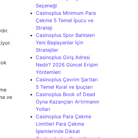
Seçeneği
Casinoplus Minimum Para
Çekme 5 Temel İpucu ve
Strateji
dır.
Casinoplus Spor Bahisleri
Yeni Başlayanlar İçin
iyor.
Stratejiler
Casinoplus Giriş Adresi
çok
Nedir? 2026 Güncel Erişim
Yöntemleri
Casinoplus Çevrim Şartları
5 Temel Kural ve İpuçları
eme
Casinoplus Book of Dead
rma ve
Oyna Kazançları Artırmanın
Yolları
Casinoplus Para Çekme
Limitleri Para Çekme
İşlemlerinde Dikkat