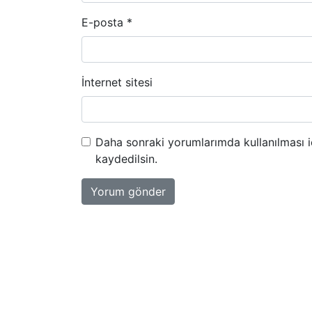
E-posta
*
İnternet sitesi
Daha sonraki yorumlarımda kullanılması i
kaydedilsin.