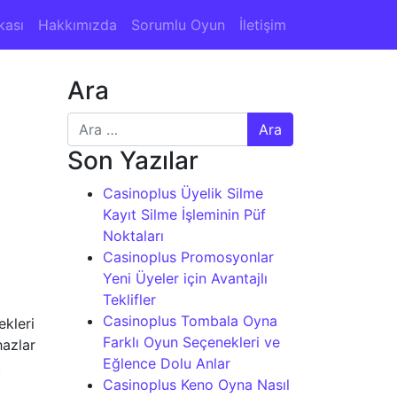
ikası
Hakkımızda
Sorumlu Oyun
İletişim
Ara
Arama:
Son Yazılar
Casinoplus Üyelik Silme
Kayıt Silme İşleminin Püf
Noktaları
Casinoplus Promosyonlar
Yeni Üyeler için Avantajlı
Teklifler
Casinoplus Tombala Oyna
ekleri
Farklı Oyun Seçenekleri ve
hazlar
Eğlence Dolu Anlar
.
Casinoplus Keno Oyna Nasıl