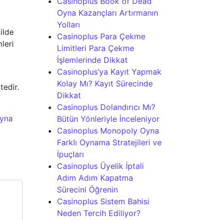
Casinoplus Book of Dead
Oyna Kazançları Artırmanın
Yolları
ilde
Casinoplus Para Çekme
leri
Limitleri Para Çekme
İşlemlerinde Dikkat
Casinoplus’ya Kayıt Yapmak
Kolay Mı? Kayıt Sürecinde
tedir.
Dikkat
Casinoplus Dolandırıcı Mı?
Oyna
Bütün Yönleriyle İnceleniyor
Casinoplus Monopoly Oyna
Farklı Oynama Stratejileri ve
İpuçları
Casinoplus Üyelik İptali
Adım Adım Kapatma
Sürecini Öğrenin
Casinoplus Sistem Bahisi
Neden Tercih Ediliyor?