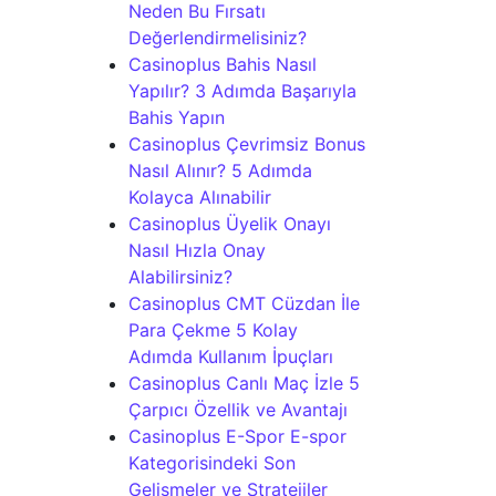
Neden Bu Fırsatı
Değerlendirmelisiniz?
Casinoplus Bahis Nasıl
Yapılır? 3 Adımda Başarıyla
Bahis Yapın
Casinoplus Çevrimsiz Bonus
Nasıl Alınır? 5 Adımda
Kolayca Alınabilir
Casinoplus Üyelik Onayı
Nasıl Hızla Onay
Alabilirsiniz?
Casinoplus CMT Cüzdan İle
Para Çekme 5 Kolay
Adımda Kullanım İpuçları
Casinoplus Canlı Maç İzle 5
Çarpıcı Özellik ve Avantajı
Casinoplus E-Spor E-spor
Kategorisindeki Son
Gelişmeler ve Stratejiler