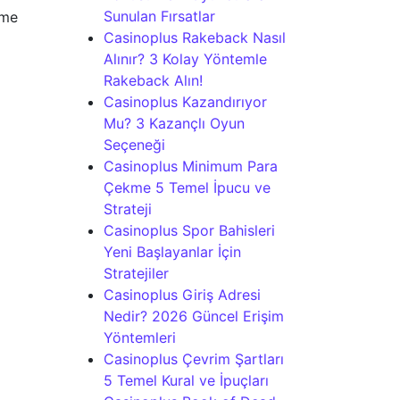
Sunulan Fırsatlar
eme
Casinoplus Rakeback Nasıl
Alınır? 3 Kolay Yöntemle
Rakeback Alın!
Casinoplus Kazandırıyor
Mu? 3 Kazançlı Oyun
Seçeneği
Casinoplus Minimum Para
Çekme 5 Temel İpucu ve
Strateji
Casinoplus Spor Bahisleri
Yeni Başlayanlar İçin
Stratejiler
Casinoplus Giriş Adresi
Nedir? 2026 Güncel Erişim
Yöntemleri
Casinoplus Çevrim Şartları
5 Temel Kural ve İpuçları