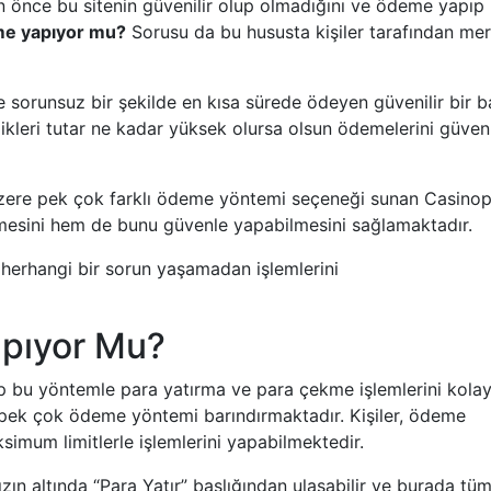
an önce bu sitenin güvenilir olup olmadığını ve ödeme yapıp
me yapıyor mu?
Sorusu da bu hususta kişiler tarafından me
ve sorunsuz bir şekilde en kısa sürede ödeyen güvenilir bir b
edikleri tutar ne kadar yüksek olursa olsun ödemelerini güven
 üzere pek çok farklı ödeme yöntemi seçeneği sunan Casinop
lmesini hem de bunu güvenle yapabilmesini sağlamaktadır.
 herhangi bir sorun yaşamadan işlemlerini
pıyor Mu?
up bu yöntemle para yatırma ve para çekme işlemlerini kola
e pek çok ödeme yöntemi barındırmaktadır. Kişiler, ödeme
mum limitlerle işlemlerini yapabilmektedir.
zın altında “Para Yatır” başlığından ulaşabilir ve burada tü