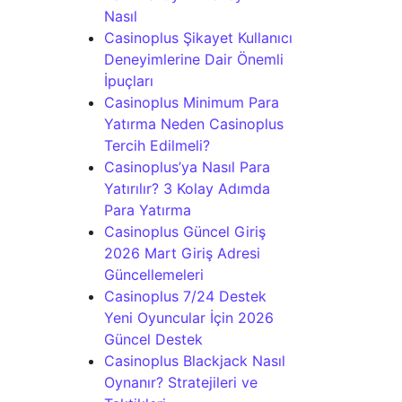
Nasıl
Casinoplus Şikayet Kullanıcı
Deneyimlerine Dair Önemli
İpuçları
Casinoplus Minimum Para
Yatırma Neden Casinoplus
Tercih Edilmeli?
Casinoplus’ya Nasıl Para
Yatırılır? 3 Kolay Adımda
Para Yatırma
Casinoplus Güncel Giriş
2026 Mart Giriş Adresi
Güncellemeleri
Casinoplus 7/24 Destek
Yeni Oyuncular İçin 2026
Güncel Destek
Casinoplus Blackjack Nasıl
Oynanır? Stratejileri ve