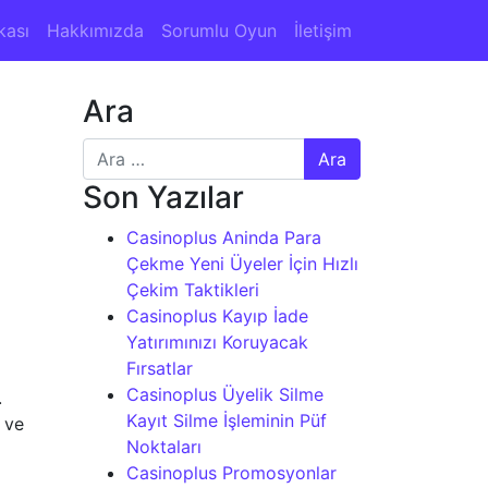
ikası
Hakkımızda
Sorumlu Oyun
İletişim
Ara
Arama:
Son Yazılar
Casinoplus Aninda Para
Çekme Yeni Üyeler İçin Hızlı
Çekim Taktikleri
Casinoplus Kayıp İade
Yatırımınızı Koruyacak
Fırsatlar
Casinoplus Üyelik Silme
.
Kayıt Silme İşleminin Püf
 ve
Noktaları
Casinoplus Promosyonlar