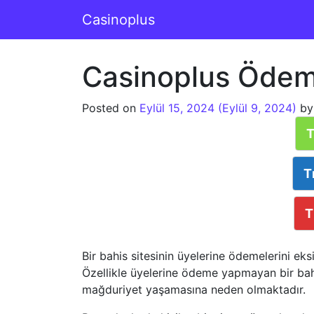
İçeriğe geç
Casinoplus
Ana gezinti
Casinoplus Ödem
Posted on
Eylül 15, 2024
(Eylül 9, 2024)
by
T
T
T
Bir bahis sitesinin üyelerine ödemelerini ek
Özellikle üyelerine ödeme yapmayan bir bahi
mağduriyet yaşamasına neden olmaktadır.