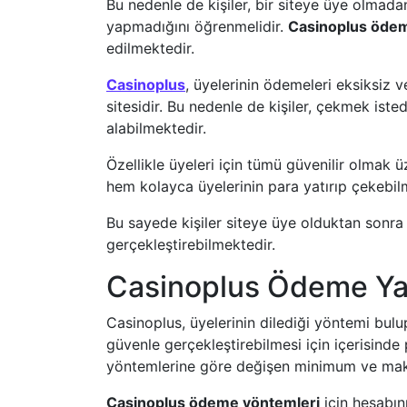
Bu nedenle de kişiler, bir siteye üye olmad
yapmadığını öğrenmelidir.
Casinoplus öde
edilmektedir.
Casinoplus
, üyelerinin ödemeleri eksiksiz 
sitesidir. Bu nedenle de kişiler, çekmek ist
alabilmektedir.
Özellikle üyeleri için tümü güvenilir olmak
hem kolayca üyelerinin para yatırıp çekebi
Bu sayede kişiler siteye üye olduktan sonra
gerçekleştirebilmektedir.
Casinoplus Ödeme Ya
Casinoplus, üyelerinin dilediği yöntemi bul
güvenle gerçekleştirebilmesi için içerisind
yöntemlerine göre değişen minimum ve maksi
Casinoplus ödeme yöntemleri
için hesabını