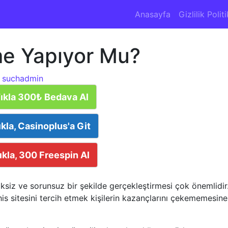
Anasayfa
Gizlilik Polit
e Yapıyor Mu?
suchadmin
ıkla 300₺ Bedava Al
ıkla, Casinoplus'a Git
ıkla, 300 Freespin Al
siksiz ve sorunsuz bir şekilde gerçekleştirmesi çok önemlidir
s sitesini tercih etmek kişilerin kazançlarını çekememesine