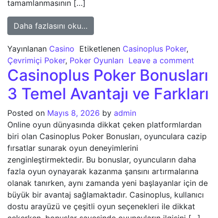
tamamlanmasının […]
from Casinoplus Poker Bölümü En İyi
Daha fazlasını oku…
Yayınlanan
Casino
Etiketlenen
Casinoplus Poker
,
on Cas
Çevrimiçi Poker
,
Poker Oyunları
Leave a comment
Casinoplus Poker Bonusları
3 Temel Avantajı ve Farkları
Posted on
Mayıs 8, 2026
by
admin
Online oyun dünyasında dikkat çeken platformlardan
biri olan Casinoplus Poker Bonusları, oyunculara cazip
fırsatlar sunarak oyun deneyimlerini
zenginleştirmektedir. Bu bonuslar, oyuncuların daha
fazla oyun oynayarak kazanma şansını artırmalarına
olanak tanırken, aynı zamanda yeni başlayanlar için de
büyük bir avantaj sağlamaktadır. Casinoplus, kullanıcı
dostu arayüzü ve çeşitli oyun seçenekleri ile dikkat