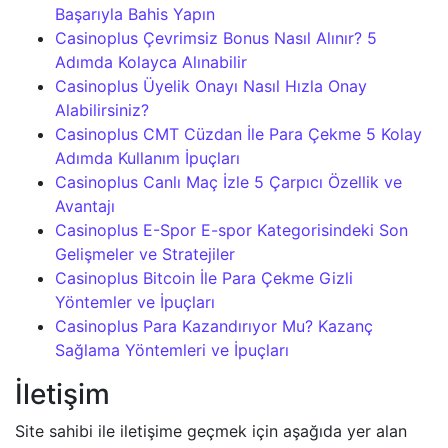
Başarıyla Bahis Yapın
Casinoplus Çevrimsiz Bonus Nasıl Alınır? 5
Adımda Kolayca Alınabilir
Casinoplus Üyelik Onayı Nasıl Hızla Onay
Alabilirsiniz?
Casinoplus CMT Cüzdan İle Para Çekme 5 Kolay
Adımda Kullanım İpuçları
Casinoplus Canlı Maç İzle 5 Çarpıcı Özellik ve
Avantajı
Casinoplus E-Spor E-spor Kategorisindeki Son
Gelişmeler ve Stratejiler
Casinoplus Bitcoin İle Para Çekme Gizli
Yöntemler ve İpuçları
Casinoplus Para Kazandırıyor Mu? Kazanç
Sağlama Yöntemleri ve İpuçları
İletişim
Site sahibi ile iletişime geçmek için aşağıda yer alan