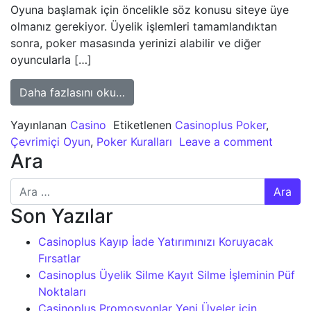
Oyuna başlamak için öncelikle söz konusu siteye üye
olmanız gerekiyor. Üyelik işlemleri tamamlandıktan
sonra, poker masasında yerinizi alabilir ve diğer
oyuncularla […]
from Casinoplus Poker Nasıl Oynan
Daha fazlasını oku…
Yayınlanan
Casino
Etiketlenen
Casinoplus Poker
,
on Casi
Çevrimiçi Oyun
,
Poker Kuralları
Leave a comment
Ara
Arama:
Son Yazılar
Casinoplus Kayıp İade Yatırımınızı Koruyacak
Fırsatlar
Casinoplus Üyelik Silme Kayıt Silme İşleminin Püf
Noktaları
Casinoplus Promosyonlar Yeni Üyeler için