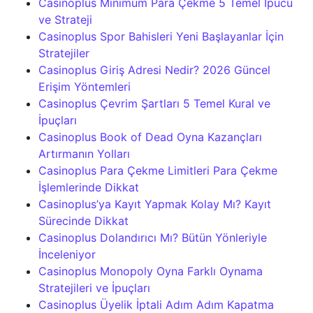
Casinoplus Minimum Para Çekme 5 Temel İpucu
ve Strateji
Casinoplus Spor Bahisleri Yeni Başlayanlar İçin
Stratejiler
Casinoplus Giriş Adresi Nedir? 2026 Güncel
Erişim Yöntemleri
Casinoplus Çevrim Şartları 5 Temel Kural ve
İpuçları
Casinoplus Book of Dead Oyna Kazançları
Artırmanın Yolları
Casinoplus Para Çekme Limitleri Para Çekme
İşlemlerinde Dikkat
Casinoplus’ya Kayıt Yapmak Kolay Mı? Kayıt
Sürecinde Dikkat
Casinoplus Dolandırıcı Mı? Bütün Yönleriyle
İnceleniyor
Casinoplus Monopoly Oyna Farklı Oynama
Stratejileri ve İpuçları
Casinoplus Üyelik İptali Adım Adım Kapatma