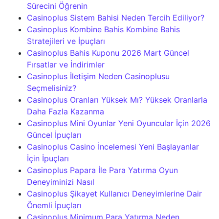
Sürecini Öğrenin
Casinoplus Sistem Bahisi Neden Tercih Ediliyor?
Casinoplus Kombine Bahis Kombine Bahis
Stratejileri ve İpuçları
Casinoplus Bahis Kuponu 2026 Mart Güncel
Fırsatlar ve İndirimler
Casinoplus İletişim Neden Casinoplusu
Seçmelisiniz?
Casinoplus Oranları Yüksek Mı? Yüksek Oranlarla
Daha Fazla Kazanma
Casinoplus Mini Oyunlar Yeni Oyuncular İçin 2026
Güncel İpuçları
Casinoplus Casino İncelemesi Yeni Başlayanlar
İçin İpuçları
Casinoplus Papara İle Para Yatırma Oyun
Deneyiminizi Nasıl
Casinoplus Şikayet Kullanıcı Deneyimlerine Dair
Önemli İpuçları
Casinoplus Minimum Para Yatırma Neden