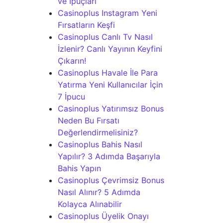
ve İpuçları
Casinoplus Instagram Yeni
Fırsatların Keşfi
Casinoplus Canlı Tv Nasıl
İzlenir? Canlı Yayının Keyfini
Çıkarın!
Casinoplus Havale İle Para
Yatırma Yeni Kullanıcılar İçin
7 İpucu
Casinoplus Yatırımsız Bonus
Neden Bu Fırsatı
Değerlendirmelisiniz?
Casinoplus Bahis Nasıl
Yapılır? 3 Adımda Başarıyla
Bahis Yapın
Casinoplus Çevrimsiz Bonus
Nasıl Alınır? 5 Adımda
Kolayca Alınabilir
Casinoplus Üyelik Onayı