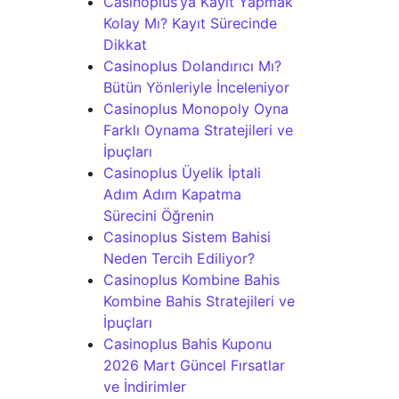
Casinoplus’ya Kayıt Yapmak
Kolay Mı? Kayıt Sürecinde
Dikkat
Casinoplus Dolandırıcı Mı?
Bütün Yönleriyle İnceleniyor
Casinoplus Monopoly Oyna
Farklı Oynama Stratejileri ve
İpuçları
Casinoplus Üyelik İptali
Adım Adım Kapatma
Sürecini Öğrenin
Casinoplus Sistem Bahisi
Neden Tercih Ediliyor?
Casinoplus Kombine Bahis
Kombine Bahis Stratejileri ve
İpuçları
Casinoplus Bahis Kuponu
2026 Mart Güncel Fırsatlar
ve İndirimler