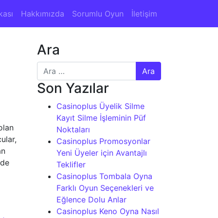
ikası
Hakkımızda
Sorumlu Oyun
İletişim
Ara
Arama:
Son Yazılar
Casinoplus Üyelik Silme
Kayıt Silme İşleminin Püf
olan
Noktaları
ular,
Casinoplus Promosyonlar
an
Yeni Üyeler için Avantajlı
lde
Teklifler
Casinoplus Tombala Oyna
Farklı Oyun Seçenekleri ve
Eğlence Dolu Anlar
Casinoplus Keno Oyna Nasıl