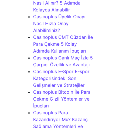
Nasıl Alınır? 5 Adımda
Kolayca Alınabilir
Casinoplus Üyelik Onayı
Nasıl Hızla Onay
Alabilirsiniz?
Casinoplus CMT Cüzdan İle
Para Çekme 5 Kolay
Adımda Kullanım İpuçları
Casinoplus Canlı Maç İzle 5
Çarpıcı Özellik ve Avantajı
Casinoplus E-Spor E-spor
Kategorisindeki Son
Gelişmeler ve Stratejiler
Casinoplus Bitcoin İle Para
Çekme Gizli Yöntemler ve
İpuçları
Casinoplus Para
Kazandırıyor Mu? Kazanç
Sağlama Yöntemleri ve