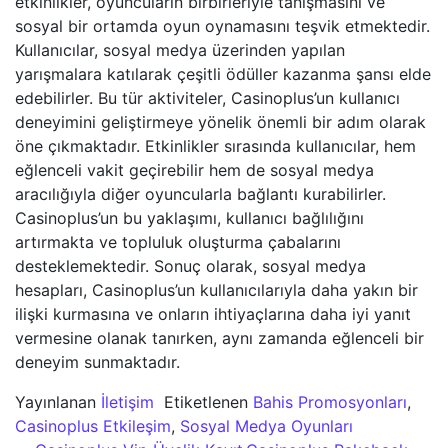
etkinlikler, oyuncuların birbirleriyle tanışmasını ve
sosyal bir ortamda oyun oynamasını teşvik etmektedir.
Kullanıcılar, sosyal medya üzerinden yapılan
yarışmalara katılarak çeşitli ödüller kazanma şansı elde
edebilirler. Bu tür aktiviteler, Casinoplus’un kullanıcı
deneyimini geliştirmeye yönelik önemli bir adım olarak
öne çıkmaktadır. Etkinlikler sırasında kullanıcılar, hem
eğlenceli vakit geçirebilir hem de sosyal medya
aracılığıyla diğer oyuncularla bağlantı kurabilirler.
Casinoplus’un bu yaklaşımı, kullanıcı bağlılığını
artırmakta ve topluluk oluşturma çabalarını
desteklemektedir. Sonuç olarak, sosyal medya
hesapları, Casinoplus’un kullanıcılarıyla daha yakın bir
ilişki kurmasına ve onların ihtiyaçlarına daha iyi yanıt
vermesine olanak tanırken, aynı zamanda eğlenceli bir
deneyim sunmaktadır.
Yayınlanan
İletişim
Etiketlenen
Bahis Promosyonları
,
Casinoplus Etkileşim
,
Sosyal Medya Oyunları