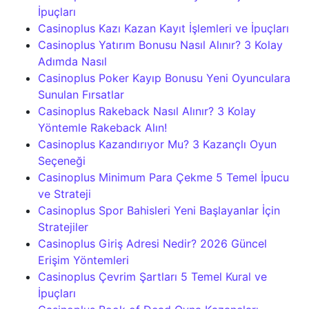
İpuçları
Casinoplus Kazı Kazan Kayıt İşlemleri ve İpuçları
Casinoplus Yatırım Bonusu Nasıl Alınır? 3 Kolay
Adımda Nasıl
Casinoplus Poker Kayıp Bonusu Yeni Oyunculara
Sunulan Fırsatlar
Casinoplus Rakeback Nasıl Alınır? 3 Kolay
Yöntemle Rakeback Alın!
Casinoplus Kazandırıyor Mu? 3 Kazançlı Oyun
Seçeneği
Casinoplus Minimum Para Çekme 5 Temel İpucu
ve Strateji
Casinoplus Spor Bahisleri Yeni Başlayanlar İçin
Stratejiler
Casinoplus Giriş Adresi Nedir? 2026 Güncel
Erişim Yöntemleri
Casinoplus Çevrim Şartları 5 Temel Kural ve
İpuçları