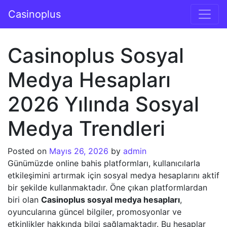
İçeriğe geç
Casinoplus
Ana gezinti
Casinoplus Sosyal
Medya Hesapları
2026 Yılında Sosyal
Medya Trendleri
Posted on
Mayıs 26, 2026
by
admin
Günümüzde online bahis platformları, kullanıcılarla
etkileşimini artırmak için sosyal medya hesaplarını aktif
bir şekilde kullanmaktadır. Öne çıkan platformlardan
biri olan
Casinoplus sosyal medya hesapları
,
oyuncularına güncel bilgiler, promosyonlar ve
etkinlikler hakkında bilgi sağlamaktadır. Bu hesaplar