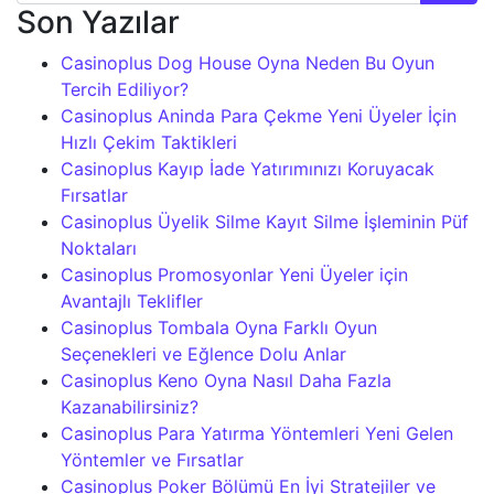
Son Yazılar
Casinoplus Dog House Oyna Neden Bu Oyun
Tercih Ediliyor?
Casinoplus Aninda Para Çekme Yeni Üyeler İçin
Hızlı Çekim Taktikleri
Casinoplus Kayıp İade Yatırımınızı Koruyacak
Fırsatlar
Casinoplus Üyelik Silme Kayıt Silme İşleminin Püf
Noktaları
Casinoplus Promosyonlar Yeni Üyeler için
Avantajlı Teklifler
Casinoplus Tombala Oyna Farklı Oyun
Seçenekleri ve Eğlence Dolu Anlar
Casinoplus Keno Oyna Nasıl Daha Fazla
Kazanabilirsiniz?
Casinoplus Para Yatırma Yöntemleri Yeni Gelen
Yöntemler ve Fırsatlar
Casinoplus Poker Bölümü En İyi Stratejiler ve