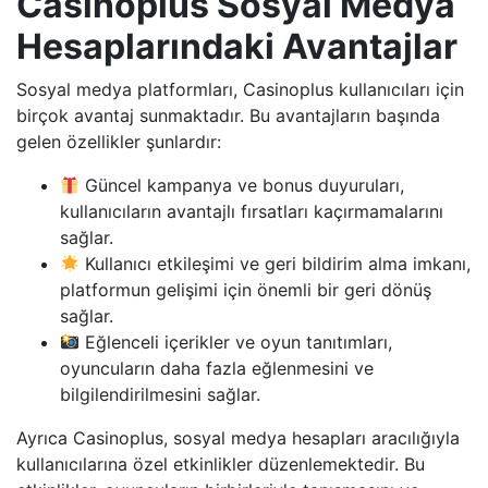
Casinoplus Sosyal Medya
Hesaplarındaki Avantajlar
Sosyal medya platformları, Casinoplus kullanıcıları için
birçok avantaj sunmaktadır. Bu avantajların başında
gelen özellikler şunlardır:
Güncel kampanya ve bonus duyuruları,
kullanıcıların avantajlı fırsatları kaçırmamalarını
sağlar.
Kullanıcı etkileşimi ve geri bildirim alma imkanı,
platformun gelişimi için önemli bir geri dönüş
sağlar.
Eğlenceli içerikler ve oyun tanıtımları,
oyuncuların daha fazla eğlenmesini ve
bilgilendirilmesini sağlar.
Ayrıca Casinoplus, sosyal medya hesapları aracılığıyla
kullanıcılarına özel etkinlikler düzenlemektedir. Bu