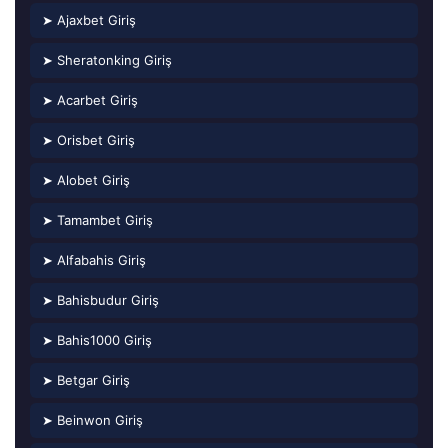
➤ Ajaxbet Giriş
➤ Sheratonking Giriş
➤ Acarbet Giriş
➤ Orisbet Giriş
➤ Alobet Giriş
➤ Tamambet Giriş
➤ Alfabahis Giriş
➤ Bahisbudur Giriş
➤ Bahis1000 Giriş
➤ Betgar Giriş
➤ Beinwon Giriş