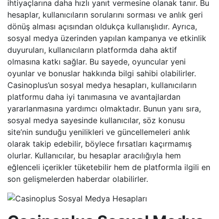
ihtiyaçlarına daha hızlı yanıt vermesine olanak tanır. Bu
hesaplar, kullanıcıların sorularını sorması ve anlık geri
dönüş alması açısından oldukça kullanışlıdır. Ayrıca,
sosyal medya üzerinden yapılan kampanya ve etkinlik
duyuruları, kullanıcıların platformda daha aktif
olmasına katkı sağlar. Bu sayede, oyuncular yeni
oyunlar ve bonuslar hakkında bilgi sahibi olabilirler.
Casinoplus’un sosyal medya hesapları, kullanıcıların
platformu daha iyi tanımasına ve avantajlardan
yararlanmasına yardımcı olmaktadır. Bunun yanı sıra,
sosyal medya sayesinde kullanıcılar, söz konusu
site’nin sunduğu yenilikleri ve güncellemeleri anlık
olarak takip edebilir, böylece fırsatları kaçırmamış
olurlar. Kullanıcılar, bu hesaplar aracılığıyla hem
eğlenceli içerikler tüketebilir hem de platformla ilgili en
son gelişmelerden haberdar olabilirler.