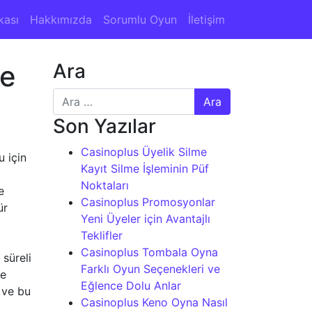
ikası
Hakkımızda
Sorumlu Oyun
İletişim
ve
Ara
Arama:
Son Yazılar
Casinoplus Üyelik Silme
 için
Kayıt Silme İşleminin Püf
Noktaları
e
Casinoplus Promosyonlar
ür
Yeni Üyeler için Avantajlı
Teklifler
Casinoplus Tombala Oyna
süreli
Farklı Oyun Seçenekleri ve
ne
Eğlence Dolu Anlar
r ve bu
Casinoplus Keno Oyna Nasıl