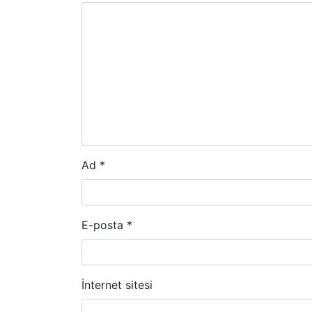
Ad
*
E-posta
*
İnternet sitesi