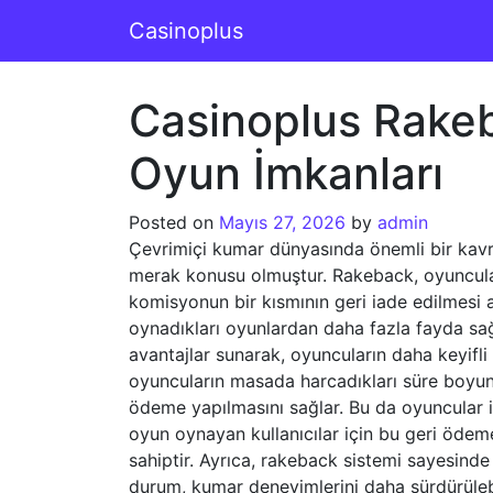
İçeriğe geç
Casinoplus
Ana gezinti
Casinoplus Rakeb
Oyun İmkanları
Posted on
Mayıs 27, 2026
by
admin
Çevrimiçi kumar dünyasında önemli bir ka
merak konusu olmuştur. Rakeback, oyuncular
komisyonun bir kısmının geri iade edilmesi a
oynadıkları oyunlardan daha fazla fayda sağ
avantajlar sunarak, oyuncuların daha keyifl
oyuncuların masada harcadıkları süre boyunca
ödeme yapılmasını sağlar. Bu da oyuncular i
oyun oynayan kullanıcılar için bu geri ödem
sahiptir. Ayrıca, rakeback sistemi sayesinde 
durum, kumar deneyimlerini daha sürdürülebil