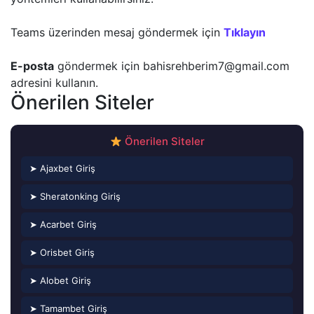
Teams üzerinden mesaj göndermek için
Tıklayın
E-posta
göndermek için
bahisrehberim7@gmail.com
adresini kullanın.
Önerilen Siteler
Önerilen Siteler
➤ Ajaxbet Giriş
➤ Sheratonking Giriş
➤ Acarbet Giriş
➤ Orisbet Giriş
➤ Alobet Giriş
➤ Tamambet Giriş