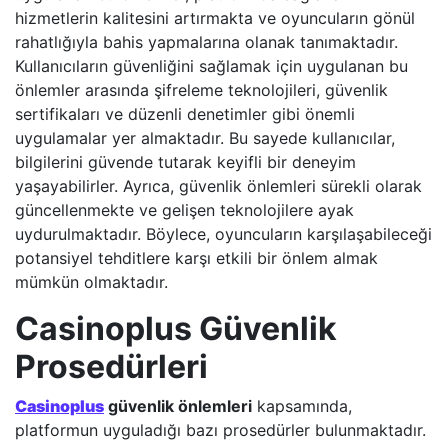
hizmetlerin kalitesini artırmakta ve oyuncuların gönül
rahatlığıyla bahis yapmalarına olanak tanımaktadır.
Kullanıcıların güvenliğini sağlamak için uygulanan bu
önlemler arasında şifreleme teknolojileri, güvenlik
sertifikaları ve düzenli denetimler gibi önemli
uygulamalar yer almaktadır. Bu sayede kullanıcılar,
bilgilerini güvende tutarak keyifli bir deneyim
yaşayabilirler. Ayrıca, güvenlik önlemleri sürekli olarak
güncellenmekte ve gelişen teknolojilere ayak
uydurulmaktadır. Böylece, oyuncuların karşılaşabileceği
potansiyel tehditlere karşı etkili bir önlem almak
mümkün olmaktadır.
Casinoplus Güvenlik
Prosedürleri
Casinoplus
güvenlik önlemleri
kapsamında,
platformun uyguladığı bazı prosedürler bulunmaktadır.