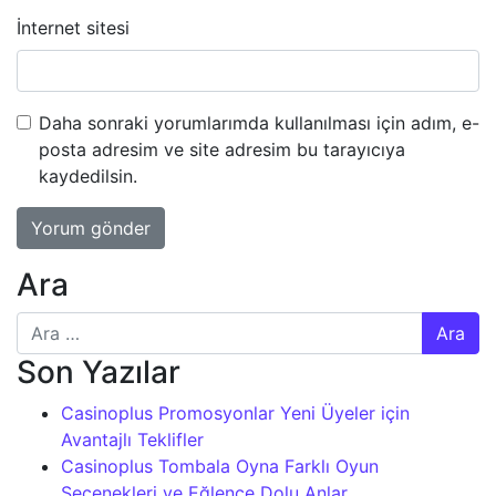
İnternet sitesi
Daha sonraki yorumlarımda kullanılması için adım, e-
posta adresim ve site adresim bu tarayıcıya
kaydedilsin.
Ara
Arama:
Son Yazılar
Casinoplus Promosyonlar Yeni Üyeler için
Avantajlı Teklifler
Casinoplus Tombala Oyna Farklı Oyun
Seçenekleri ve Eğlence Dolu Anlar