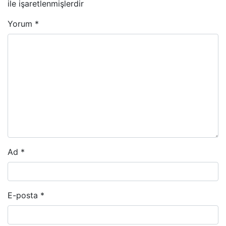
ile işaretlenmişlerdir
Yorum
*
Ad
*
E-posta
*