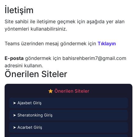
İletişim
Site sahibi ile iletişime geçmek için aşağıda yer alan
yöntemleri kullanabilirsiniz.
Teams üzerinden mesaj göndermek için
Tıklayın
E-posta
göndermek için
bahisrehberim7@gmail.com
adresini kullanın.
Önerilen Siteler
Önerilen Siteler
➤ Ajaxbet Giriş
➤ Sheratonking Giriş
➤ Acarbet Giriş