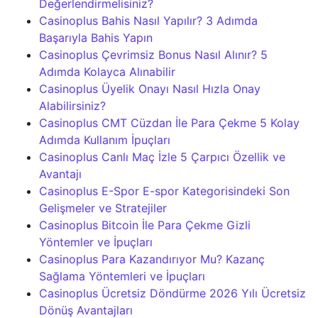
Değerlendirmelisiniz?
Casinoplus Bahis Nasıl Yapılır? 3 Adımda
Başarıyla Bahis Yapın
Casinoplus Çevrimsiz Bonus Nasıl Alınır? 5
Adımda Kolayca Alınabilir
Casinoplus Üyelik Onayı Nasıl Hızla Onay
Alabilirsiniz?
Casinoplus CMT Cüzdan İle Para Çekme 5 Kolay
Adımda Kullanım İpuçları
Casinoplus Canlı Maç İzle 5 Çarpıcı Özellik ve
Avantajı
Casinoplus E-Spor E-spor Kategorisindeki Son
Gelişmeler ve Stratejiler
Casinoplus Bitcoin İle Para Çekme Gizli
Yöntemler ve İpuçları
Casinoplus Para Kazandırıyor Mu? Kazanç
Sağlama Yöntemleri ve İpuçları
Casinoplus Ücretsiz Döndürme 2026 Yılı Ücretsiz
Dönüş Avantajları