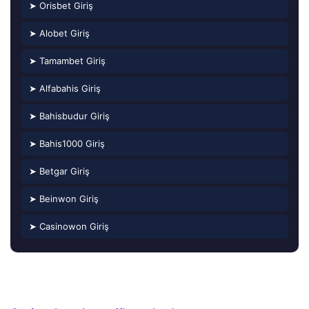
➤ Orisbet Giriş
➤ Alobet Giriş
➤ Tamambet Giriş
➤ Alfabahis Giriş
➤ Bahisbudur Giriş
➤ Bahis1000 Giriş
➤ Betgar Giriş
➤ Beinwon Giriş
➤ Casinowon Giriş