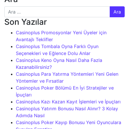
Arama:
Son Yazılar
Casinoplus Promosyonlar Yeni Üyeler için
Avantajlı Teklifler
Casinoplus Tombala Oyna Farklı Oyun
Seçenekleri ve Eğlence Dolu Anlar
Casinoplus Keno Oyna Nasıl Daha Fazla
Kazanabilirsiniz?
Casinoplus Para Yatırma Yöntemleri Yeni Gelen
Yöntemler ve Fırsatlar
Casinoplus Poker Bölümü En İyi Stratejiler ve
İpuçları
Casinoplus Kazı Kazan Kayıt İşlemleri ve İpuçları
Casinoplus Yatırım Bonusu Nasıl Alınır? 3 Kolay
Adımda Nasıl
Casinoplus Poker Kayıp Bonusu Yeni Oyunculara