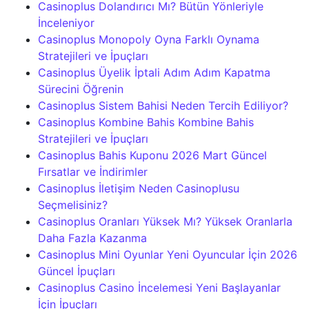
Casinoplus Dolandırıcı Mı? Bütün Yönleriyle
İnceleniyor
Casinoplus Monopoly Oyna Farklı Oynama
Stratejileri ve İpuçları
Casinoplus Üyelik İptali Adım Adım Kapatma
Sürecini Öğrenin
Casinoplus Sistem Bahisi Neden Tercih Ediliyor?
Casinoplus Kombine Bahis Kombine Bahis
Stratejileri ve İpuçları
Casinoplus Bahis Kuponu 2026 Mart Güncel
Fırsatlar ve İndirimler
Casinoplus İletişim Neden Casinoplusu
Seçmelisiniz?
Casinoplus Oranları Yüksek Mı? Yüksek Oranlarla
Daha Fazla Kazanma
Casinoplus Mini Oyunlar Yeni Oyuncular İçin 2026
Güncel İpuçları
Casinoplus Casino İncelemesi Yeni Başlayanlar
İçin İpuçları