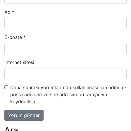
Ad
*
E-posta
*
İnternet sitesi
Daha sonraki yorumlarımda kullanılması için adım, e-
posta adresim ve site adresim bu tarayıcıya
kaydedilsin.
Ara