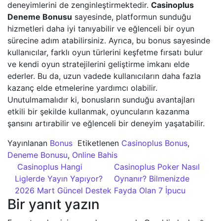
deneyimlerini de zenginleştirmektedir.
Casinoplus
Deneme Bonusu
sayesinde, platformun sunduğu
hizmetleri daha iyi tanıyabilir ve eğlenceli bir oyun
sürecine adım atabilirsiniz. Ayrıca, bu bonus sayesinde
kullanıcılar, farklı oyun türlerini keşfetme fırsatı bulur
ve kendi oyun stratejilerini geliştirme imkanı elde
ederler. Bu da, uzun vadede kullanıcıların daha fazla
kazanç elde etmelerine yardımcı olabilir.
Unutulmamalıdır ki, bonusların sunduğu avantajları
etkili bir şekilde kullanmak, oyuncuların kazanma
şansını artırabilir ve eğlenceli bir deneyim yaşatabilir.
Yayınlanan
Bonus
Etiketlenen
Casinoplus Bonus
,
Deneme Bonusu
,
Online Bahis
Yazı dolaşımı
Casinoplus Hangi
Casinoplus Poker Nasıl
Liglerde Yayın Yapıyor?
Oynanır? Bilmenizde
2026 Mart Güncel Destek
Fayda Olan 7 İpucu
Bir yanıt yazın