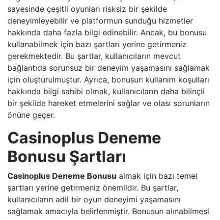
sayesinde çeşitli oyunları risksiz bir şekilde
deneyimleyebilir ve platformun sunduğu hizmetler
hakkında daha fazla bilgi edinebilir. Ancak, bu bonusu
kullanabilmek için bazı şartları yerine getirmeniz
gerekmektedir. Bu şartlar, kullanıcıların mevcut
bağlantıda sorunsuz bir deneyim yaşamasını sağlamak
için oluşturulmuştur. Ayrıca, bonusun kullanım koşulları
hakkında bilgi sahibi olmak, kullanıcıların daha bilinçli
bir şekilde hareket etmelerini sağlar ve olası sorunların
önüne geçer.
Casinoplus Deneme
Bonusu Şartları
Casinoplus Deneme Bonusu
almak için bazı temel
şartları yerine getirmeniz önemlidir. Bu şartlar,
kullanıcıların adil bir oyun deneyimi yaşamasını
sağlamak amacıyla belirlenmiştir. Bonusun alınabilmesi