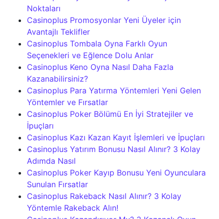
Noktaları
Casinoplus Promosyonlar Yeni Üyeler için
Avantajlı Teklifler
Casinoplus Tombala Oyna Farklı Oyun
Seçenekleri ve Eğlence Dolu Anlar
Casinoplus Keno Oyna Nasıl Daha Fazla
Kazanabilirsiniz?
Casinoplus Para Yatırma Yöntemleri Yeni Gelen
Yöntemler ve Fırsatlar
Casinoplus Poker Bölümü En İyi Stratejiler ve
İpuçları
Casinoplus Kazı Kazan Kayıt İşlemleri ve İpuçları
Casinoplus Yatırım Bonusu Nasıl Alınır? 3 Kolay
Adımda Nasıl
Casinoplus Poker Kayıp Bonusu Yeni Oyunculara
Sunulan Fırsatlar
Casinoplus Rakeback Nasıl Alınır? 3 Kolay
Yöntemle Rakeback Alın!