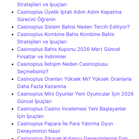
Stratejileri ve İpuçları
Casinoplus Üyelik İptali Adım Adım Kapatma
Sürecini Öğrenin
Casinoplus Sistem Bahisi Neden Tercih Ediliyor?
Casinoplus Kombine Bahis Kombine Bahis
Stratejileri ve İpuçları
Casinoplus Bahis Kuponu 2026 Mart Güncel
Fırsatlar ve İndirimler
Casinoplus İletişim Neden Casinoplusu
Seçmelisiniz?
Casinoplus Oranları Yüksek Mı? Yüksek Oranlarla
Daha Fazla Kazanma
Casinoplus Mini Oyunlar Yeni Oyuncular İçin 2026
Güncel İpuçları
Casinoplus Casino İncelemesi Yeni Başlayanlar
İçin İpuçları
Casinoplus Papara İle Para Yatırma Oyun
Deneyiminizi Nasıl
Casinoplus Şikayet Kullanıcı Deneyimlerine Dair