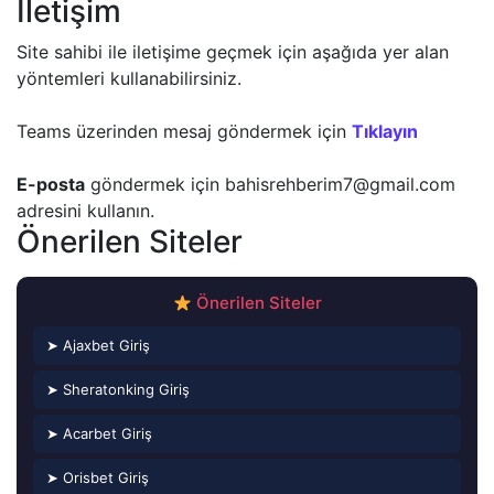
İletişim
Site sahibi ile iletişime geçmek için aşağıda yer alan
yöntemleri kullanabilirsiniz.
Teams üzerinden mesaj göndermek için
Tıklayın
E-posta
göndermek için
bahisrehberim7@gmail.com
adresini kullanın.
Önerilen Siteler
Önerilen Siteler
➤ Ajaxbet Giriş
➤ Sheratonking Giriş
➤ Acarbet Giriş
➤ Orisbet Giriş