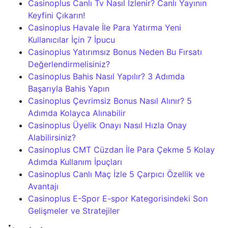
Casinoplus Canlı Tv Nasıl İzlenir? Canlı Yayının
Keyfini Çıkarın!
Casinoplus Havale İle Para Yatırma Yeni
Kullanıcılar İçin 7 İpucu
Casinoplus Yatırımsız Bonus Neden Bu Fırsatı
Değerlendirmelisiniz?
Casinoplus Bahis Nasıl Yapılır? 3 Adımda
Başarıyla Bahis Yapın
Casinoplus Çevrimsiz Bonus Nasıl Alınır? 5
Adımda Kolayca Alınabilir
Casinoplus Üyelik Onayı Nasıl Hızla Onay
Alabilirsiniz?
Casinoplus CMT Cüzdan İle Para Çekme 5 Kolay
Adımda Kullanım İpuçları
Casinoplus Canlı Maç İzle 5 Çarpıcı Özellik ve
Avantajı
Casinoplus E-Spor E-spor Kategorisindeki Son
Gelişmeler ve Stratejiler