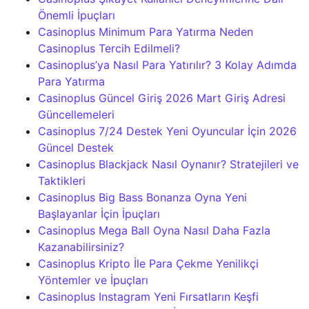
Önemli İpuçları
Casinoplus Minimum Para Yatırma Neden
Casinoplus Tercih Edilmeli?
Casinoplus’ya Nasıl Para Yatırılır? 3 Kolay Adımda
Para Yatırma
Casinoplus Güncel Giriş 2026 Mart Giriş Adresi
Güncellemeleri
Casinoplus 7/24 Destek Yeni Oyuncular İçin 2026
Güncel Destek
Casinoplus Blackjack Nasıl Oynanır? Stratejileri ve
Taktikleri
Casinoplus Big Bass Bonanza Oyna Yeni
Başlayanlar İçin İpuçları
Casinoplus Mega Ball Oyna Nasıl Daha Fazla
Kazanabilirsiniz?
Casinoplus Kripto İle Para Çekme Yenilikçi
Yöntemler ve İpuçları
Casinoplus Instagram Yeni Fırsatların Keşfi