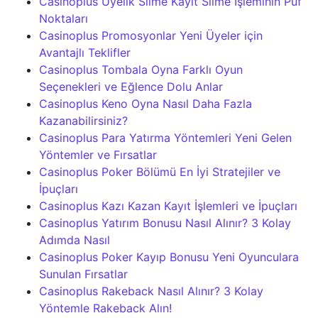
Casinoplus Üyelik Silme Kayıt Silme İşleminin Püf
Noktaları
Casinoplus Promosyonlar Yeni Üyeler için
Avantajlı Teklifler
Casinoplus Tombala Oyna Farklı Oyun
Seçenekleri ve Eğlence Dolu Anlar
Casinoplus Keno Oyna Nasıl Daha Fazla
Kazanabilirsiniz?
Casinoplus Para Yatırma Yöntemleri Yeni Gelen
Yöntemler ve Fırsatlar
Casinoplus Poker Bölümü En İyi Stratejiler ve
İpuçları
Casinoplus Kazı Kazan Kayıt İşlemleri ve İpuçları
Casinoplus Yatırım Bonusu Nasıl Alınır? 3 Kolay
Adımda Nasıl
Casinoplus Poker Kayıp Bonusu Yeni Oyunculara
Sunulan Fırsatlar
Casinoplus Rakeback Nasıl Alınır? 3 Kolay
Yöntemle Rakeback Alın!