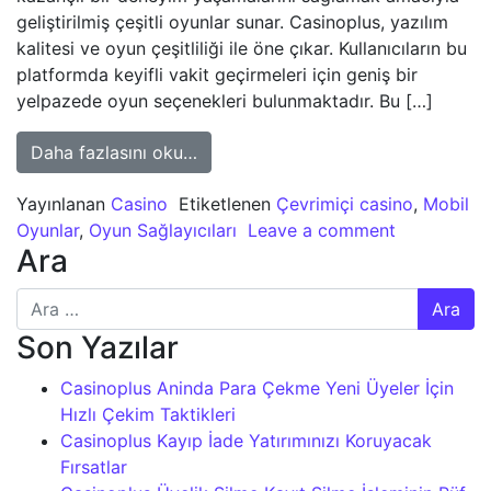
geliştirilmiş çeşitli oyunlar sunar. Casinoplus, yazılım
kalitesi ve oyun çeşitliliği ile öne çıkar. Kullanıcıların bu
platformda keyifli vakit geçirmeleri için geniş bir
yelpazede oyun seçenekleri bulunmaktadır. Bu […]
from Casinoplus Casino Sağlayıcılar
Daha fazlasını oku…
Yayınlanan
Casino
Etiketlenen
Çevrimiçi casino
,
Mobil
on Casinopl
Oyunlar
,
Oyun Sağlayıcıları
Leave a comment
Ara
Arama:
Son Yazılar
Casinoplus Aninda Para Çekme Yeni Üyeler İçin
Hızlı Çekim Taktikleri
Casinoplus Kayıp İade Yatırımınızı Koruyacak
Fırsatlar