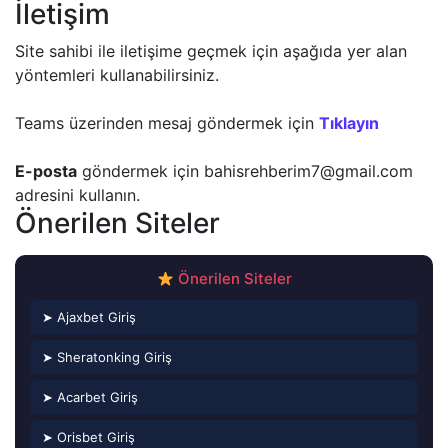
İletişim
Site sahibi ile iletişime geçmek için aşağıda yer alan
yöntemleri kullanabilirsiniz.
Teams üzerinden mesaj göndermek için
Tıklayın
E-posta
göndermek için
bahisrehberim7@gmail.com
adresini kullanın.
Önerilen Siteler
Önerilen Siteler
➤ Ajaxbet Giriş
➤ Sheratonking Giriş
➤ Acarbet Giriş
➤ Orisbet Giriş