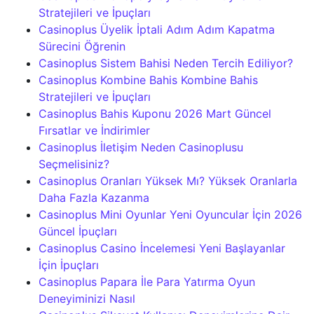
Stratejileri ve İpuçları
Casinoplus Üyelik İptali Adım Adım Kapatma
Sürecini Öğrenin
Casinoplus Sistem Bahisi Neden Tercih Ediliyor?
Casinoplus Kombine Bahis Kombine Bahis
Stratejileri ve İpuçları
Casinoplus Bahis Kuponu 2026 Mart Güncel
Fırsatlar ve İndirimler
Casinoplus İletişim Neden Casinoplusu
Seçmelisiniz?
Casinoplus Oranları Yüksek Mı? Yüksek Oranlarla
Daha Fazla Kazanma
Casinoplus Mini Oyunlar Yeni Oyuncular İçin 2026
Güncel İpuçları
Casinoplus Casino İncelemesi Yeni Başlayanlar
İçin İpuçları
Casinoplus Papara İle Para Yatırma Oyun
Deneyiminizi Nasıl