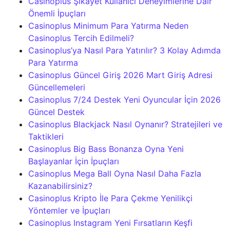
Casinoplus Şikayet Kullanıcı Deneyimlerine Dair
Önemli İpuçları
Casinoplus Minimum Para Yatırma Neden
Casinoplus Tercih Edilmeli?
Casinoplus’ya Nasıl Para Yatırılır? 3 Kolay Adımda
Para Yatırma
Casinoplus Güncel Giriş 2026 Mart Giriş Adresi
Güncellemeleri
Casinoplus 7/24 Destek Yeni Oyuncular İçin 2026
Güncel Destek
Casinoplus Blackjack Nasıl Oynanır? Stratejileri ve
Taktikleri
Casinoplus Big Bass Bonanza Oyna Yeni
Başlayanlar İçin İpuçları
Casinoplus Mega Ball Oyna Nasıl Daha Fazla
Kazanabilirsiniz?
Casinoplus Kripto İle Para Çekme Yenilikçi
Yöntemler ve İpuçları
Casinoplus Instagram Yeni Fırsatların Keşfi