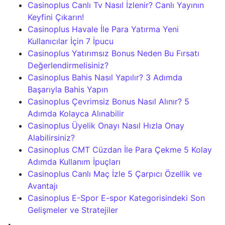
Casinoplus Canlı Tv Nasıl İzlenir? Canlı Yayının
Keyfini Çıkarın!
Casinoplus Havale İle Para Yatırma Yeni
Kullanıcılar İçin 7 İpucu
Casinoplus Yatırımsız Bonus Neden Bu Fırsatı
Değerlendirmelisiniz?
Casinoplus Bahis Nasıl Yapılır? 3 Adımda
Başarıyla Bahis Yapın
Casinoplus Çevrimsiz Bonus Nasıl Alınır? 5
Adımda Kolayca Alınabilir
Casinoplus Üyelik Onayı Nasıl Hızla Onay
Alabilirsiniz?
Casinoplus CMT Cüzdan İle Para Çekme 5 Kolay
Adımda Kullanım İpuçları
Casinoplus Canlı Maç İzle 5 Çarpıcı Özellik ve
Avantajı
Casinoplus E-Spor E-spor Kategorisindeki Son
Gelişmeler ve Stratejiler