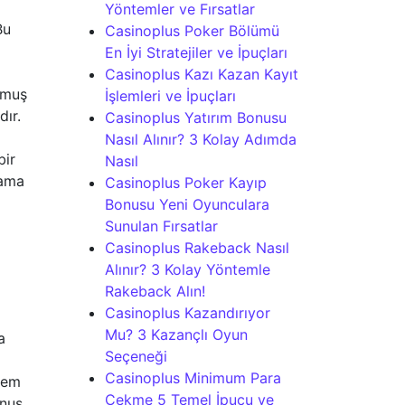
Yöntemler ve Fırsatlar
Bu
Casinoplus Poker Bölümü
En İyi Stratejiler ve İpuçları
Casinoplus Kazı Kazan Kayıt
urmuş
İşlemleri ve İpuçları
dır.
Casinoplus Yatırım Bonusu
Nasıl Alınır? 3 Kolay Adımda
bir
Nasıl
nama
Casinoplus Poker Kayıp
Bonusu Yeni Oyunculara
Sunulan Fırsatlar
Casinoplus Rakeback Nasıl
Alınır? 3 Kolay Yöntemle
Rakeback Alın!
Casinoplus Kazandırıyor
Mu? 3 Kazançlı Oyun
a
Seçeneği
Casinoplus Minimum Para
 hem
Çekme 5 Temel İpucu ve
onus