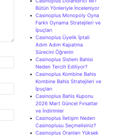
Casinoplus Dolandırıcı Mı?
Bütün Yönleriyle İnceleniyor
Casinoplus Monopoly Oyna
Farklı Oynama Stratejileri ve
İpuçları
Casinoplus Üyelik İptali
Adım Adım Kapatma
Sürecini Öğrenin
Casinoplus Sistem Bahisi
Neden Tercih Ediliyor?
Casinoplus Kombine Bahis
Kombine Bahis Stratejileri ve
İpuçları
Casinoplus Bahis Kuponu
2026 Mart Güncel Fırsatlar
ve İndirimler
Casinoplus İletişim Neden
Casinoplusu Seçmelisiniz?
Casinoplus Oranları Yüksek