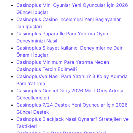
Casinoplus Mini Oyunlar Yeni Oyuncular İçin 2026
Güncel İpuçları
Casinoplus Casino İncelemesi Yeni Başlayanlar
İçin İpuçları
Casinoplus Papara İle Para Yatırma Oyun
Deneyiminizi Nasıl
Casinoplus Şikayet Kullanıcı Deneyimlerine Dair
Önemli İpuçları
Casinoplus Minimum Para Yatırma Neden
Casinoplus Tercih Edilmeli?
Casinoplus’ya Nasıl Para Yatırılır? 3 Kolay Adımda
Para Yatırma
Casinoplus Güncel Giriş 2026 Mart Giriş Adresi
Güncellemeleri
Casinoplus 7/24 Destek Yeni Oyuncular İçin 2026
Güncel Destek
Casinoplus Blackjack Nasıl Oynanır? Stratejileri ve
Taktikleri