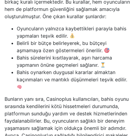
birkaç kuralı içermektedir. Bu kurallar, hem oyuncuların
hem de platformun güvenliğini sağlamak amacıyla
oluşturulmuştur. Öne çıkan kurallar şunlardır:
Oyuncuların yalnızca kaybettikleri parayla bahis
yapmaları teşvik edilir.
Belirli bir bütçe belirleyerek, bu bütçeyi
aşmamaya özen göstermeleri önerilir.
Bahis sürelerini kısıtlayarak, aşırı harcama
yapmanın önüne geçmeleri sağlanır.
Bahis oynarken duygusal kararlar almaktan
kaçınmaları ve mantıklı düşünmeleri teşvik edilir.
Bunların yanı sıra, Casinoplus kullanıcıları, bahis oyunu
sırasında kendilerini kötü hissetmeleri durumunda,
platformun sunduğu yardım ve destek hizmetlerinden
faydalanabilirler. Bu, oyuncuların sağlıklı bir deneyim
yaşamasını sağlamak için oldukça önemli bir adımdır.
Ayrıca, Casinoplus’un sağladığı bilgilendirici makaleler