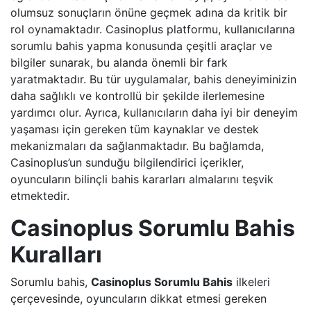
olumsuz sonuçların önüne geçmek adına da kritik bir
rol oynamaktadır. Casinoplus platformu, kullanıcılarına
sorumlu bahis yapma konusunda çeşitli araçlar ve
bilgiler sunarak, bu alanda önemli bir fark
yaratmaktadır. Bu tür uygulamalar, bahis deneyiminizin
daha sağlıklı ve kontrollü bir şekilde ilerlemesine
yardımcı olur. Ayrıca, kullanıcıların daha iyi bir deneyim
yaşaması için gereken tüm kaynaklar ve destek
mekanizmaları da sağlanmaktadır. Bu bağlamda,
Casinoplus’un sunduğu bilgilendirici içerikler,
oyuncuların bilinçli bahis kararları almalarını teşvik
etmektedir.
Casinoplus Sorumlu Bahis
Kuralları
Sorumlu bahis,
Casinoplus Sorumlu Bahis
ilkeleri
çerçevesinde, oyuncuların dikkat etmesi gereken