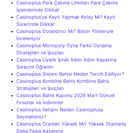
Casinoplus Para Çekme Limitleri Para Çekme
İşlemlerinde Dikkat
Casinoplus’ya Kayıt Yapmak Kolay Mı? Kayıt
Sürecinde Dikkat
Casinoplus Dolandırıcı Mı? Bütün Yönleriyle
İnceleniyor
Casinoplus Monopoly Oyna Farklı Oynama
Stratejileri ve İpuçları
Casinoplus Üyelik İptali Adım Adım Kapatma
Sürecini Öğrenin
Casinoplus Sistem Bahisi Neden Tercih Ediliyor?
Casinoplus Kombine Bahis Kombine Bahis
Stratejileri ve İpuçları
Casinoplus Bahis Kuponu 2026 Mart Güncel
Fırsatlar ve İndirimler
Casinoplus İletişim Neden Casinoplusu
Seçmelisiniz?
Casinoplus Oranları Yüksek Mı? Yüksek Oranlarla
Daha Fazla Kazanma