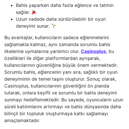
Bahis yaparken daha fazla eğlence ve tatmin
sağlar.
Uzun vadede daha sürdürülebilir bir oyun
deneyimi sunar.
Bu avantajlar, kullanıcıların sadece eğlenmelerini
sağlamakla kalmaz, aynı zamanda sorumlu bahis
ilkelerine uymalarına yardımcı olur.
Casinoplus
, bu
özellikleri ile diğer platformlardan ayrışarak,
kullanıcılarının güvenliğine büyük önem vermektedir.
Sorumlu bahis, eğlencenin yanı sıra, sağlıklı bir oyun
deneyiminin de temel taşını oluşturur. Sonuç olarak,
Casinoplus, kullanıcılarının güvenliğini ön planda
tutarak, onlara keyifli ve sorumlu bir bahis deneyimi
sunmayı hedeflemektedir. Bu sayede, oyuncuların uzun
süreli katılımlarını artırmayı ve bahis dünyasında daha
bilinçli bir topluluk oluşturmaya katkı sağlamayı
amaçlamaktadır.