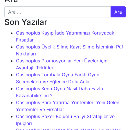
Arama:
Son Yazılar
Casinoplus Kayıp İade Yatırımınızı Koruyacak
Fırsatlar
Casinoplus Üyelik Silme Kayıt Silme İşleminin Püf
Noktaları
Casinoplus Promosyonlar Yeni Üyeler için
Avantajlı Teklifler
Casinoplus Tombala Oyna Farklı Oyun
Seçenekleri ve Eğlence Dolu Anlar
Casinoplus Keno Oyna Nasıl Daha Fazla
Kazanabilirsiniz?
Casinoplus Para Yatırma Yöntemleri Yeni Gelen
Yöntemler ve Fırsatlar
Casinoplus Poker Bölümü En İyi Stratejiler ve
İpuçları