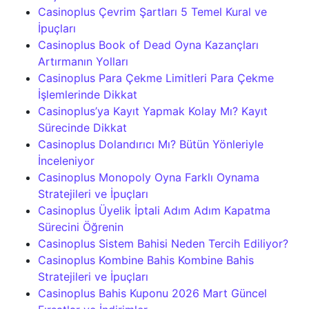
Casinoplus Çevrim Şartları 5 Temel Kural ve
İpuçları
Casinoplus Book of Dead Oyna Kazançları
Artırmanın Yolları
Casinoplus Para Çekme Limitleri Para Çekme
İşlemlerinde Dikkat
Casinoplus’ya Kayıt Yapmak Kolay Mı? Kayıt
Sürecinde Dikkat
Casinoplus Dolandırıcı Mı? Bütün Yönleriyle
İnceleniyor
Casinoplus Monopoly Oyna Farklı Oynama
Stratejileri ve İpuçları
Casinoplus Üyelik İptali Adım Adım Kapatma
Sürecini Öğrenin
Casinoplus Sistem Bahisi Neden Tercih Ediliyor?
Casinoplus Kombine Bahis Kombine Bahis
Stratejileri ve İpuçları
Casinoplus Bahis Kuponu 2026 Mart Güncel