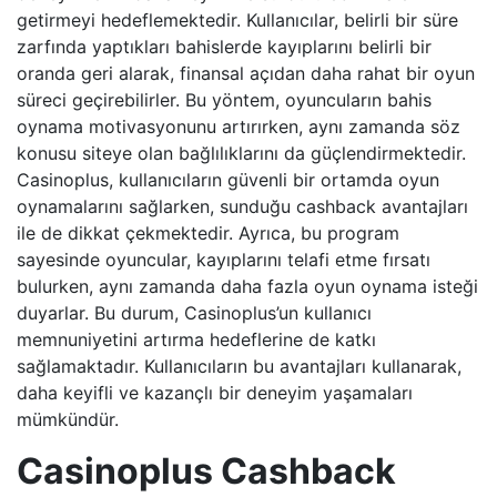
getirmeyi hedeflemektedir. Kullanıcılar, belirli bir süre
zarfında yaptıkları bahislerde kayıplarını belirli bir
oranda geri alarak, finansal açıdan daha rahat bir oyun
süreci geçirebilirler. Bu yöntem, oyuncuların bahis
oynama motivasyonunu artırırken, aynı zamanda söz
konusu siteye olan bağlılıklarını da güçlendirmektedir.
Casinoplus, kullanıcıların güvenli bir ortamda oyun
oynamalarını sağlarken, sunduğu cashback avantajları
ile de dikkat çekmektedir. Ayrıca, bu program
sayesinde oyuncular, kayıplarını telafi etme fırsatı
bulurken, aynı zamanda daha fazla oyun oynama isteği
duyarlar. Bu durum, Casinoplus’un kullanıcı
memnuniyetini artırma hedeflerine de katkı
sağlamaktadır. Kullanıcıların bu avantajları kullanarak,
daha keyifli ve kazançlı bir deneyim yaşamaları
mümkündür.
Casinoplus Cashback