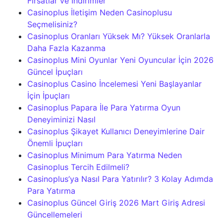
Fırsatlar ve İndirimler
Casinoplus İletişim Neden Casinoplusu
Seçmelisiniz?
Casinoplus Oranları Yüksek Mı? Yüksek Oranlarla
Daha Fazla Kazanma
Casinoplus Mini Oyunlar Yeni Oyuncular İçin 2026
Güncel İpuçları
Casinoplus Casino İncelemesi Yeni Başlayanlar
İçin İpuçları
Casinoplus Papara İle Para Yatırma Oyun
Deneyiminizi Nasıl
Casinoplus Şikayet Kullanıcı Deneyimlerine Dair
Önemli İpuçları
Casinoplus Minimum Para Yatırma Neden
Casinoplus Tercih Edilmeli?
Casinoplus’ya Nasıl Para Yatırılır? 3 Kolay Adımda
Para Yatırma
Casinoplus Güncel Giriş 2026 Mart Giriş Adresi
Güncellemeleri