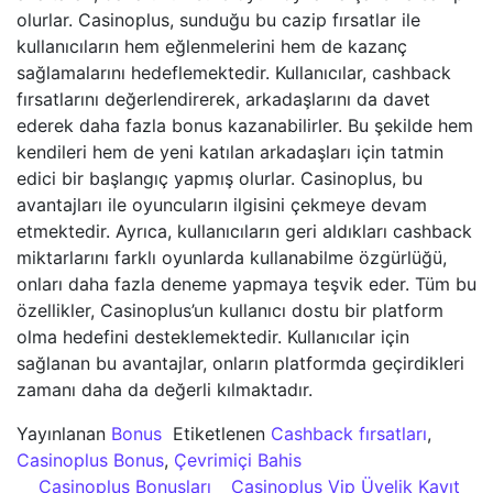
olurlar. Casinoplus, sunduğu bu cazip fırsatlar ile
kullanıcıların hem eğlenmelerini hem de kazanç
sağlamalarını hedeflemektedir. Kullanıcılar, cashback
fırsatlarını değerlendirerek, arkadaşlarını da davet
ederek daha fazla bonus kazanabilirler. Bu şekilde hem
kendileri hem de yeni katılan arkadaşları için tatmin
edici bir başlangıç yapmış olurlar. Casinoplus, bu
avantajları ile oyuncuların ilgisini çekmeye devam
etmektedir. Ayrıca, kullanıcıların geri aldıkları cashback
miktarlarını farklı oyunlarda kullanabilme özgürlüğü,
onları daha fazla deneme yapmaya teşvik eder. Tüm bu
özellikler, Casinoplus’un kullanıcı dostu bir platform
olma hedefini desteklemektedir. Kullanıcılar için
sağlanan bu avantajlar, onların platformda geçirdikleri
zamanı daha da değerli kılmaktadır.
Yayınlanan
Bonus
Etiketlenen
Cashback fırsatları
,
Casinoplus Bonus
,
Çevrimiçi Bahis
Yazı dolaşımı
Casinoplus Bonusları
Casinoplus Vip Üyelik Kayıt