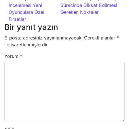
İncelemesi Yeni
Sürecinde Dikkat Edilmesi
Oyunculara Özel
Gereken Noktalar
Fırsatlar
Bir yanıt yazın
E-posta adresiniz yayınlanmayacak.
Gerekli alanlar
*
ile işaretlenmişlerdir
Yorum
*