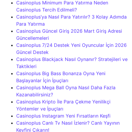
Casinoplus Minimum Para Yatırma Neden
Casinoplus Tercih Edilmeli?
Casinoplus’ya Nasıl Para Yatırılır? 3 Kolay Adımda
Para Yatırma
Casinoplus Güncel Giriş 2026 Mart Giriş Adresi
Güncellemeleri
Casinoplus 7/24 Destek Yeni Oyuncular İçin 2026
Güncel Destek
Casinoplus Blackjack Nasıl Oynanır? Stratejileri ve
Taktikleri
Casinoplus Big Bass Bonanza Oyna Yeni
Başlayanlar İçin İpuçları
Casinoplus Mega Ball Oyna Nasıl Daha Fazla
Kazanabilirsiniz?
Casinoplus Kripto İle Para Çekme Yenilikçi
Yöntemler ve İpuçları
Casinoplus Instagram Yeni Fırsatların Keşfi
Casinoplus Canlı Tv Nasıl İzlenir? Canlı Yayının
Keyfini Çıkarın!