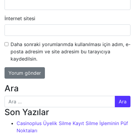
İnternet sitesi
Daha sonraki yorumlarımda kullanılması için adım, e-
posta adresim ve site adresim bu tarayıcıya
kaydedilsin.
Ara
Arama:
Son Yazılar
Casinoplus Üyelik Silme Kayıt Silme İşleminin Püf
Noktaları