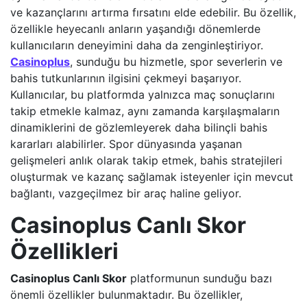
ve kazançlarını artırma fırsatını elde edebilir. Bu özellik,
özellikle heyecanlı anların yaşandığı dönemlerde
kullanıcıların deneyimini daha da zenginleştiriyor.
Casinoplus
, sunduğu bu hizmetle, spor severlerin ve
bahis tutkunlarının ilgisini çekmeyi başarıyor.
Kullanıcılar, bu platformda yalnızca maç sonuçlarını
takip etmekle kalmaz, aynı zamanda karşılaşmaların
dinamiklerini de gözlemleyerek daha bilinçli bahis
kararları alabilirler. Spor dünyasında yaşanan
gelişmeleri anlık olarak takip etmek, bahis stratejileri
oluşturmak ve kazanç sağlamak isteyenler için mevcut
bağlantı, vazgeçilmez bir araç haline geliyor.
Casinoplus Canlı Skor
Özellikleri
Casinoplus Canlı Skor
platformunun sunduğu bazı
önemli özellikler bulunmaktadır. Bu özellikler,