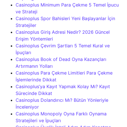
Casinoplus Minimum Para Çekme 5 Temel İpucu
ve Strateji
Casinoplus Spor Bahisleri Yeni Başlayanlar İçin
Stratejiler
Casinoplus Giriş Adresi Nedir? 2026 Güncel
Erişim Yöntemleri
Casinoplus Çevrim Şartları 5 Temel Kural ve
İpuçları
Casinoplus Book of Dead Oyna Kazançları
Artırmanın Yolları
Casinoplus Para Çekme Limitleri Para Çekme
İşlemlerinde Dikkat
Casinoplus’ya Kayıt Yapmak Kolay Mı? Kayıt
Sürecinde Dikkat
Casinoplus Dolandırıcı Mı? Bütün Yönleriyle
İnceleniyor
Casinoplus Monopoly Oyna Farklı Oynama
Stratejileri ve İpuçları