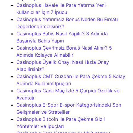
Casinoplus Havale İle Para Yatırma Yeni
Kullanıcılar İçin 7 İpucu
Casinoplus Yatırımsız Bonus Neden Bu Fırsatı
Değerlendirmelisiniz?
Casinoplus Bahis Nasıl Yapılır? 3 Adımda
Başarıyla Bahis Yapın
Casinoplus Çevrimsiz Bonus Nasıl Alınır? 5
Adımda Kolayca Alınabilir
Casinoplus Üyelik Onayı Nasıl Hızla Onay
Alabilirsiniz?
Casinoplus CMT Cüzdan İle Para Çekme 5 Kolay
Adımda Kullanım İpuçları
Casinoplus Canlı Maç İzle 5 Çarpıcı Özellik ve
Avantajı
Casinoplus E-Spor E-spor Kategorisindeki Son
Gelişmeler ve Stratejiler
Casinoplus Bitcoin İle Para Çekme Gizli
Yöntemler ve İpuçları