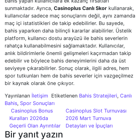
bahis yapan kullanıcılara ek kazanç fırsatları
sunmaktadır. Ayrıca,
Casinoplus Canlı Skor
kullanarak,
kullanıcılar sadece maç sonuçlarını değil, aynı zamanda
maç içi istatistikleri de takip edebilirler. Bu sayede,
bahis yaparken daha bilinçli kararlar alabilirler. Üstelik
platform, kullanıcı dostu arayüzü ile bahis severlerin
rahatça kullanabilmesini sağlamaktadır. Kullanıcılar,
anlık bildirimlerle önemli gelişmeleri kaçırmadan takip
edebilir ve böylece bahis deneyimlerini daha da üst
seviyeye çıkarabilirler. Sonuç olarak, ilgili adres, hem
spor tutkunları hem de bahis severler için vazgeçilmez
bir kaynak olarak öne çıkıyor.
Yayınlanan
İletişim
Etiketlenen
Bahis Stratejileri
,
Canlı
Bahis
,
Spor Sonuçları
Yazı dolaşımı
Casinoplus Bonus
Casinoplus Slot Turnuvası
Kuralları 2026da
2026 Mart Turnuva
Geçerli Olan Ayrıntılar
Detayları ve İpuçları
Bir yanıt yazın