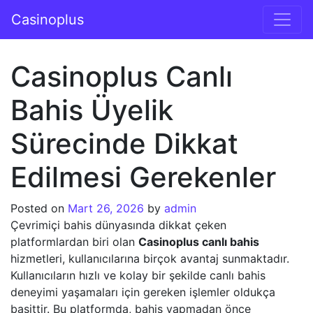
İçeriğe geç
Casinoplus
Ana gezinti
Casinoplus Canlı
Bahis Üyelik
Sürecinde Dikkat
Edilmesi Gerekenler
Posted on
Mart 26, 2026
by
admin
Çevrimiçi bahis dünyasında dikkat çeken
platformlardan biri olan
Casinoplus canlı bahis
hizmetleri, kullanıcılarına birçok avantaj sunmaktadır.
Kullanıcıların hızlı ve kolay bir şekilde canlı bahis
deneyimi yaşamaları için gereken işlemler oldukça
basittir. Bu platformda, bahis yapmadan önce