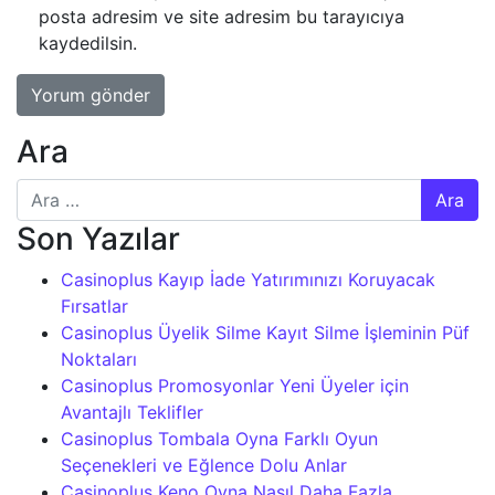
posta adresim ve site adresim bu tarayıcıya
kaydedilsin.
Ara
Arama:
Son Yazılar
Casinoplus Kayıp İade Yatırımınızı Koruyacak
Fırsatlar
Casinoplus Üyelik Silme Kayıt Silme İşleminin Püf
Noktaları
Casinoplus Promosyonlar Yeni Üyeler için
Avantajlı Teklifler
Casinoplus Tombala Oyna Farklı Oyun
Seçenekleri ve Eğlence Dolu Anlar
Casinoplus Keno Oyna Nasıl Daha Fazla