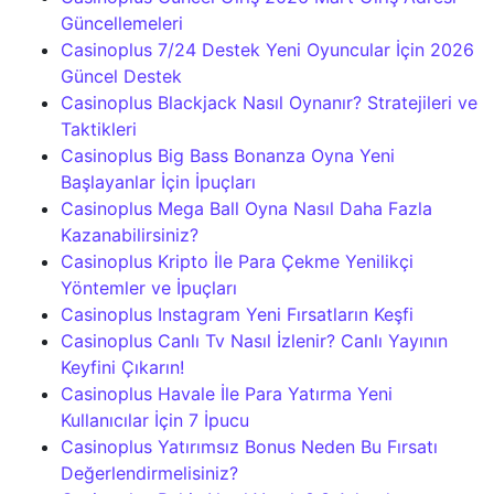
Güncellemeleri
Casinoplus 7/24 Destek Yeni Oyuncular İçin 2026
Güncel Destek
Casinoplus Blackjack Nasıl Oynanır? Stratejileri ve
Taktikleri
Casinoplus Big Bass Bonanza Oyna Yeni
Başlayanlar İçin İpuçları
Casinoplus Mega Ball Oyna Nasıl Daha Fazla
Kazanabilirsiniz?
Casinoplus Kripto İle Para Çekme Yenilikçi
Yöntemler ve İpuçları
Casinoplus Instagram Yeni Fırsatların Keşfi
Casinoplus Canlı Tv Nasıl İzlenir? Canlı Yayının
Keyfini Çıkarın!
Casinoplus Havale İle Para Yatırma Yeni
Kullanıcılar İçin 7 İpucu
Casinoplus Yatırımsız Bonus Neden Bu Fırsatı
Değerlendirmelisiniz?