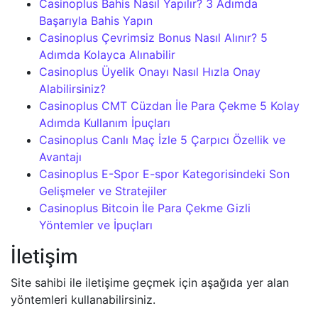
Casinoplus Bahis Nasıl Yapılır? 3 Adımda
Başarıyla Bahis Yapın
Casinoplus Çevrimsiz Bonus Nasıl Alınır? 5
Adımda Kolayca Alınabilir
Casinoplus Üyelik Onayı Nasıl Hızla Onay
Alabilirsiniz?
Casinoplus CMT Cüzdan İle Para Çekme 5 Kolay
Adımda Kullanım İpuçları
Casinoplus Canlı Maç İzle 5 Çarpıcı Özellik ve
Avantajı
Casinoplus E-Spor E-spor Kategorisindeki Son
Gelişmeler ve Stratejiler
Casinoplus Bitcoin İle Para Çekme Gizli
Yöntemler ve İpuçları
İletişim
Site sahibi ile iletişime geçmek için aşağıda yer alan
yöntemleri kullanabilirsiniz.