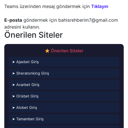
Teams üzerinden mesaj göndermek için
Tıklayın
E-posta
göndermek için
bahisrehberim7@gmail.com
adresini kullanın.
Önerilen Siteler
Önerilen Siteler
➤ Ajaxbet Giriş
➤ Sheratonking Giriş
➤ Acarbet Giriş
➤ Orisbet Giriş
➤ Alobet Giriş
➤ Tamambet Giriş