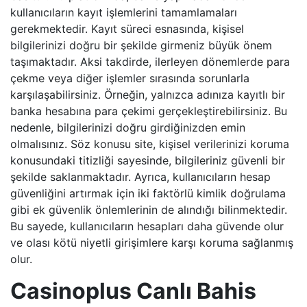
kullanıcıların kayıt işlemlerini tamamlamaları
gerekmektedir. Kayıt süreci esnasında, kişisel
bilgilerinizi doğru bir şekilde girmeniz büyük önem
taşımaktadır. Aksi takdirde, ilerleyen dönemlerde para
çekme veya diğer işlemler sırasında sorunlarla
karşılaşabilirsiniz. Örneğin, yalnızca adınıza kayıtlı bir
banka hesabına para çekimi gerçekleştirebilirsiniz. Bu
nedenle, bilgilerinizi doğru girdiğinizden emin
olmalısınız. Söz konusu site, kişisel verilerinizi koruma
konusundaki titizliği sayesinde, bilgileriniz güvenli bir
şekilde saklanmaktadır. Ayrıca, kullanıcıların hesap
güvenliğini artırmak için iki faktörlü kimlik doğrulama
gibi ek güvenlik önlemlerinin de alındığı bilinmektedir.
Bu sayede, kullanıcıların hesapları daha güvende olur
ve olası kötü niyetli girişimlere karşı koruma sağlanmış
olur.
Casinoplus Canlı Bahis