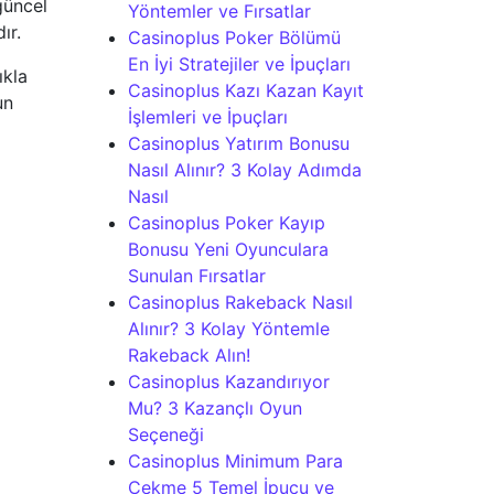
güncel
Yöntemler ve Fırsatlar
ır.
Casinoplus Poker Bölümü
En İyi Stratejiler ve İpuçları
ıkla
Casinoplus Kazı Kazan Kayıt
un
İşlemleri ve İpuçları
Casinoplus Yatırım Bonusu
Nasıl Alınır? 3 Kolay Adımda
Nasıl
Casinoplus Poker Kayıp
Bonusu Yeni Oyunculara
Sunulan Fırsatlar
Casinoplus Rakeback Nasıl
Alınır? 3 Kolay Yöntemle
Rakeback Alın!
Casinoplus Kazandırıyor
Mu? 3 Kazançlı Oyun
Seçeneği
Casinoplus Minimum Para
Çekme 5 Temel İpucu ve